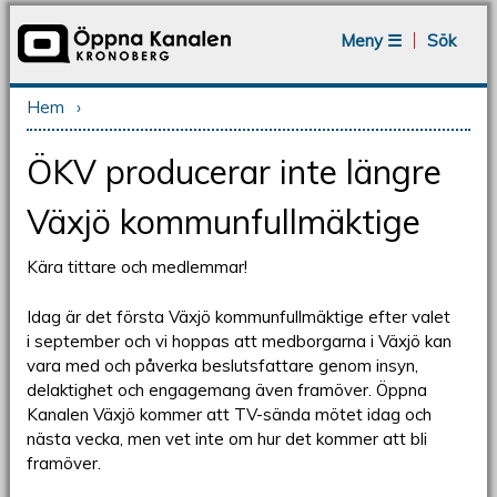
Jump to navigation
Meny ☰
Sök
Hem
›
Du är här
ÖKV producerar inte längre
Växjö kommunfullmäktige
Kära tittare och medlemmar!
Idag är det första Växjö kommunfullmäktige efter valet
i september och vi hoppas att medborgarna i Växjö kan
vara med och påverka beslutsfattare genom insyn,
delaktighet och engagemang även framöver. Öppna
Kanalen Växjö kommer att TV-sända mötet idag och
nästa vecka, men vet inte om hur det kommer att bli
framöver.