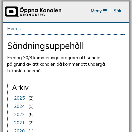
Jump to navigation
Meny ☰
Sök
Hem
›
Du är här
Sändningsuppehåll
Fredag 30/8 kommer inga program att sändas
på grund av att kanalen då kommer att undergå
tekniskt underhåll.
Arkiv
2025
(2)
2024
(1)
2022
(5)
2021
(2)
2020
(1)