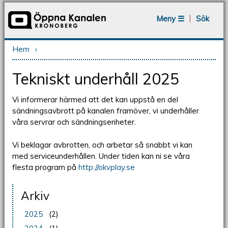
Jump to navigation
Meny ☰
Sök
Hem
›
Du är här
Tekniskt underhåll 2025
Vi informerar härmed att det kan uppstå en del
sändningsavbrott på kanalen framöver, vi underhåller
våra servrar och sändningsenheter.
Vi beklagar avbrotten, och arbetar så snabbt vi kan
med serviceunderhållen. Under tiden kan ni se våra
flesta program på
http://okvplay.se
Arkiv
2025
(2)