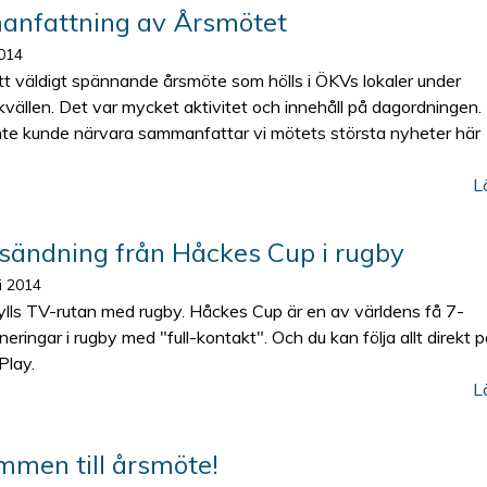
nfattning av Årsmötet
014
tt väldigt spännande årsmöte som hölls i ÖKVs lokaler under
ällen. Det var mycket aktivitet och innehåll på dagordningen. 
nte kunde närvara sammanfattar vi mötets största nyheter här
L
tsändning från Håckes Cup i rugby
i 2014
fylls TV-rutan med rugby. Håckes Cup är en av världens få 7-
eringar i rugby med "full-kontakt". Och du kan följa allt direkt 
Play.
L
mmen till årsmöte!