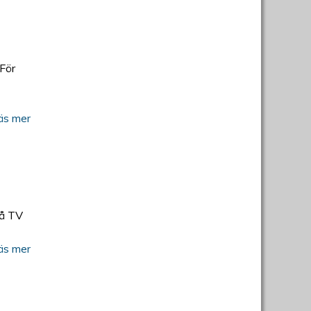
För
äs mer
på TV
äs mer