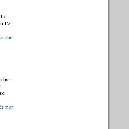
 ta
en TV-
äs mer
en har
i
äsa
äs mer