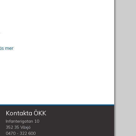
äs mer
Kontakta ÖKK
Infanterigatan 10
352 35 Växjö
0470 - 322 600