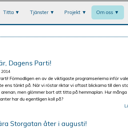
Jump to navigation
Titta
Tjänster
Projekt
Om oss
r, Dagens Parti!
i 2014
rti! Förmodligen en av de viktigaste programserierna inför vale
e ens tänkt på. När vi röstar riktar vi oftast blickarna till den st
a arenan, men glömmer bort att titta på hemmaplan. Hur många 
anter har du egentligen koll på?
L
ra Storgatan åter i augusti!