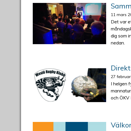
Samma
11 mars 2
Det var e
måndagskv
dig som i
nedan.
Direk
27 februar
I helgen 
mannaturn
och ÖKV 
Välko