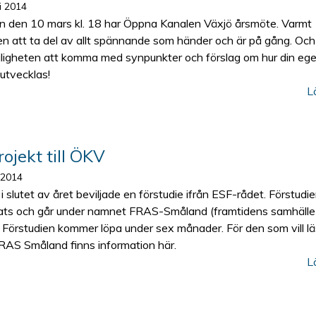
i 2014
 den 10 mars kl. 18 har Öppna Kanalen Växjö årsmöte. Varmt
 att ta del av allt spännande som händer och är på gång. Och
ligheten att komma med synpunkter och förslag om hur din eg
 utvecklas!
L
ojekt till ÖKV
 2014
 slutet av året beviljade en förstudie ifrån ESF-rådet. Förstudi
ats och går under namnet FRAS-Småland (framtidens samhälle 
 Förstudien kommer löpa under sex månader. För den som vill l
AS Småland finns information här.
L