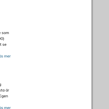
de som
00)
t se
äs mer
g
sta är
 Egen
äs mer