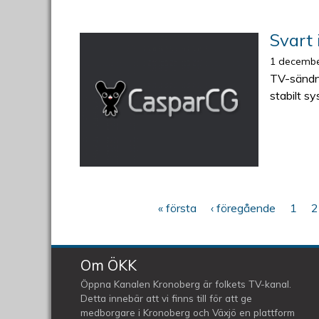
Svart 
1 decembe
TV-sändni
stabilt s
« första
‹ föregående
1
2
Sidor
Om ÖKK
Öppna Kanalen Kronoberg är folkets TV-kanal.
Detta innebär att vi finns till för att ge
medborgare i Kronoberg och Växjö en plattform