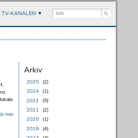
Sök
TV-KANALEN
Sökformulär
Arkiv
2025
(2)
t,
2024
(1)
ora
lokala
2022
(5)
2021
(2)
äs mer
2020
(1)
2019
(4)
2017
(3)