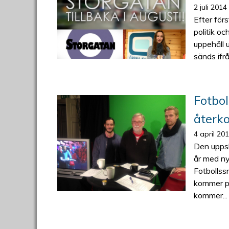
2 juli 2014
Efter för
politik o
uppehåll 
sänds ifr
Fotbo
återk
4 april 20
Den uppsk
år med ny
Fotbollss
kommer pr
kommer...