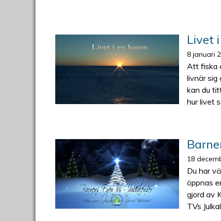
Livet 
8 januari 
Att fiska
livnär si
kan du ti
hur livet 
Barne
18 decemb
Du har vä
öppnas en
gjord av 
TVs Julka