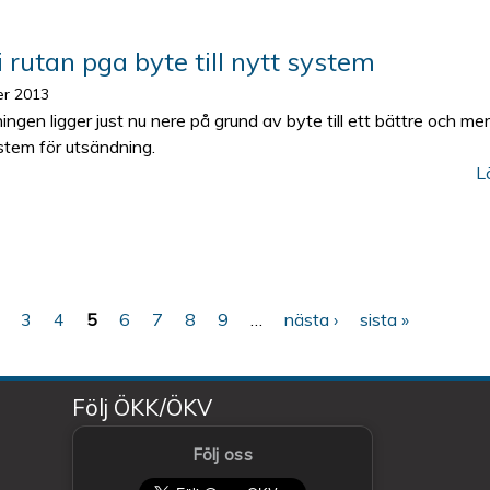
i rutan pga byte till nytt system
r 2013
ngen ligger just nu nere på grund av byte till ett bättre och mer
ystem för utsändning.
L
3
4
5
6
7
8
9
…
nästa ›
sista »
Följ ÖKK/ÖKV
Följ oss