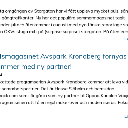
sta omgången av Storgatan har vi fått uppleva mycket puls, sån
ch gångtrafikanter. Nu har det populära sommarmagasinet tagit
under juli och återkommer i augusti med nya färska reportage s
ån ÖKVs stuga mitt på (surprise surprise) storgatan. På återsee
L
llsmagasinet Avspark Kronoberg förnyas
ommer med ny partner!
14
attade programserien Avspark Kronoberg kommer att leva vida
 samarbetspartner. Det är Hasse Sjöholm och hemsidan
nack.com som i år går in som ny partner till Öppna Kanalen Växjö.
ogramserien att få en rejäl make-over och moderniseras. Foku
L