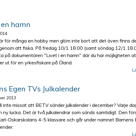
i en hamn
2014
 är för många en hobby men glöm inte bort att det även finns 
g genom att fiska. På fredag 10/1 18.00 (samt söndag 12/1 18.
tta på dokumentären "Livet i en hamn" där du har möjligheten at
ser ut för en yrkesfiskare på Öland.
L
ns Egen TVs Julkalender
er 2013
ll inte missat att BETV sänder julkalender i december? Varje da
 ny lucka. Det är två julkalendrar som sänds samtidigt. Den för
Karl-Oskarskolans 4-5 klassare och går under namnet Barnens
lender.
L