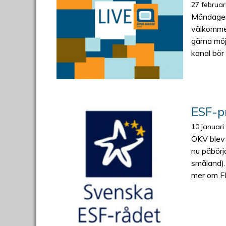
27 februar
Måndagen
välkommen
gärna möj
kanal bör
ESF-pr
10 januari
ÖKV blev i
nu påbörj
småland).
mer om FR