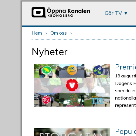
Gör TV
Hem
›
Om oss
›
Du är här
Nyheter
Premiä
18 august
Dagens Pa
som du int
nationell
represent
Populä