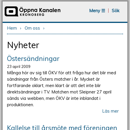
Jump to navigation
Meny ☰
Sök
Hem
›
Om oss
›
Du är här
Nyheter
Östersändningar
23 april 2009
Många hör av sig till ÖKV för att fråga hur det blir med
sändningar från Östers matcher i år. Mycket är
fortfarande oklart, men klart är att det inte blir
direktsändningar i TV. Matchen mot Sleipner 27 april
sänds via webben, men ÖKV är inte inblandat i
produktionen.
Läs mer
Kallelse till årsmöte med föreningen