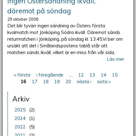
Ingen Östersändning ikväll,
däremot på söndag
29 oktober 2008
Det blir tyvärr ingen sändning av Östers första
kvalmatch mot Jönköping Södra ikväll. Däremot sänds
returmatchen i Jönköping, på söndag kl. 13.45.Vi ber om
ursäkt att det i Smålandspostens tablå står att
matchen sänds ikväll, vilket är en miss från vår sida.
Läs mer
« första
‹ föregående
…
12
13
14
15
Sidor
16
17
18
19
20
nästa ›
sista »
Arkiv
2025
(2)
2024
(1)
2022
(5)
2021
(2)