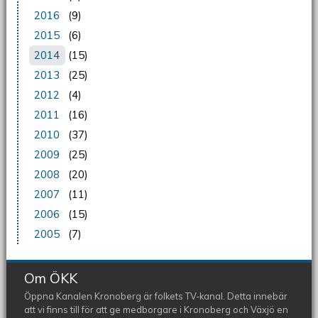
2016
(9)
2015
(6)
2014
(15)
2013
(25)
2012
(4)
2011
(16)
2010
(37)
2009
(25)
2008
(20)
2007
(11)
2006
(15)
2005
(7)
Om ÖKK
Öppna Kanalen Kronoberg är folkets TV-kanal. Detta innebär
att vi finns till för att ge medborgare i Kronoberg och Växjö en