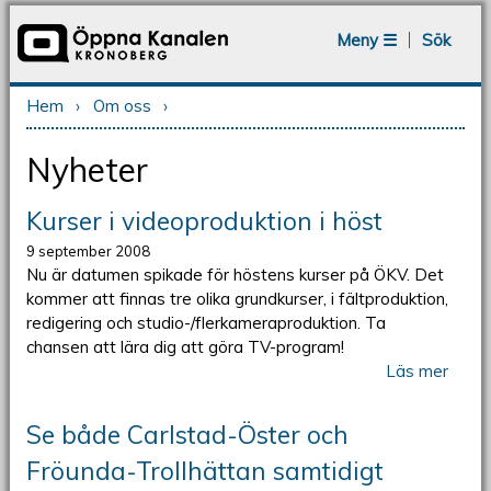
Jump to navigation
Meny ☰
Sök
Hem
›
Om oss
›
Du är här
Nyheter
Kurser i videoproduktion i höst
9 september 2008
Nu är datumen spikade för höstens kurser på ÖKV. Det
kommer att finnas tre olika grundkurser, i fältproduktion,
redigering och studio-/flerkameraproduktion. Ta
chansen att lära dig att göra TV-program!
Läs mer
Se både Carlstad-Öster och
Fröunda-Trollhättan samtidigt