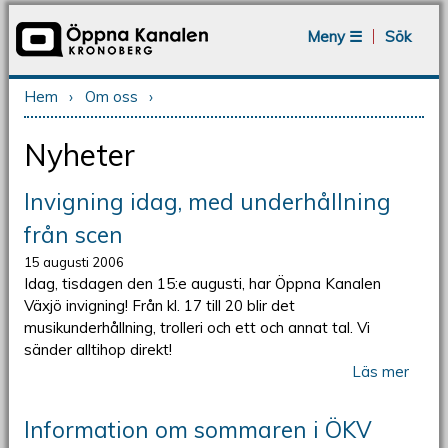
Jump to navigation
Meny ☰
Sök
Hem
›
Om oss
›
Du är här
Nyheter
Invigning idag, med underhållning
från scen
15 augusti 2006
Idag, tisdagen den 15:e augusti, har Öppna Kanalen
Växjö invigning! Från kl. 17 till 20 blir det
musikunderhållning, trolleri och ett och annat tal. Vi
sänder alltihop direkt!
Läs mer
Information om sommaren i ÖKV