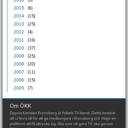
2015
(6)
2014
(15)
2013
(25)
2012
(4)
2011
(16)
2010
(37)
2009
(25)
2008
(20)
2007
(11)
2006
(15)
2005
(7)
Om ÖKK
Öppna Kanalen Kronoberg är folkets TV-kanal. Detta innebär
att vi finns till för att ge medborgare i Kronoberg och Växjö en
plattform att få uttrycka sig. Alla som vill göra TV, ska genom