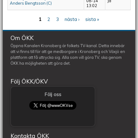
08-14
Ja
Anders Bengtsson (C)
13:02
1
2
3
nästa ›
sista »
Sidor
Om ÖKK
Öppna Kanalen Kronoberg är folkets TV-kanal. Detta innebär
att vi finns till för att ge medborgare i Kronoberg och Växjö en
plattform att få uttrycka sig. Alla som vill göra TV, ska genom
ÖKK ha möjligheten att göra det.
Följ ÖKK/ÖKV
Följ oss
Kontakta ÖKK