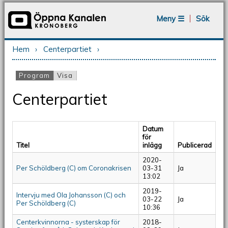
Jump to navigation
Meny ☰
Sök
Hem
›
Centerpartiet
›
Du är här
Program
(aktiv flik)
Visa
Primära flikar
Centerpartiet
Datum
för
Titel
inlägg
Publicerad
2020-
Per Schöldberg (C) om Coronakrisen
03-31
Ja
13:02
2019-
Intervju med Ola Johansson (C) och
03-22
Ja
Per Schöldberg (C)
10:36
Centerkvinnorna - systerskap för
2018-