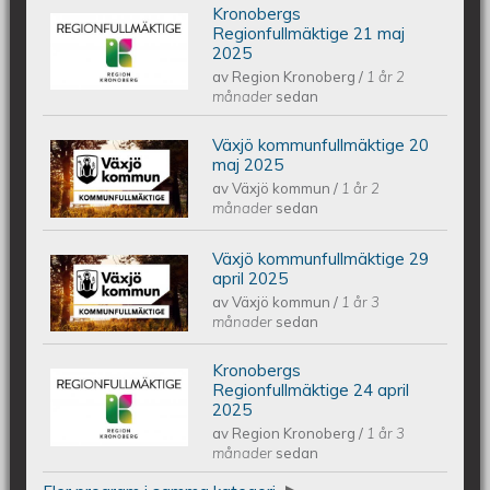
Kronobergs
Kronobergs regionfullmäktige 21 maj
Regionfullmäktige 21 maj
2025
av
Region Kronoberg
/
1 år 2
2025
månader
sedan
Växjö kommunfullmäktige 20
Växjös kommunfullmäktige 20 maj
maj 2025
av
Växjö kommun
/
1 år 2
2025
månader
sedan
Växjö kommunfullmäktige 29
Växjös kommunfullmäktige 29 april
april 2025
av
Växjö kommun
/
1 år 3
2025
månader
sedan
Kronobergs
Kronobergs regionfullmäktige 24
Regionfullmäktige 24 april
2025
av
Region Kronoberg
/
1 år 3
april 2025
månader
sedan