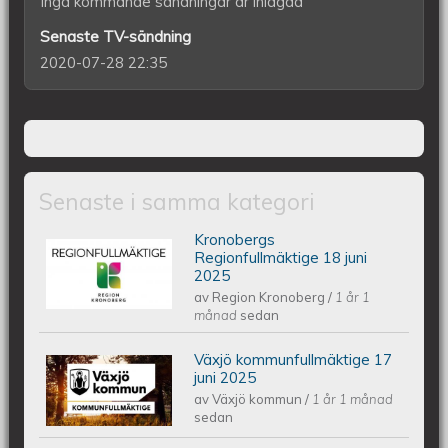
Inga kommande sändningar är inlagda
Senaste TV-sändning
2020-07-28 22:35
Senaste i samma kategori
Kronobergs
Kronobergs regionfullmäktige 18 juni
Regionfullmäktige 18 juni
2025
av
Region Kronoberg
/
1 år 1
2025
månad
sedan
Växjö kommunfullmäktige 17
Växjös kommunfullmäktige 17 juni
juni 2025
av
Växjö kommun
/
1 år 1 månad
2025
sedan