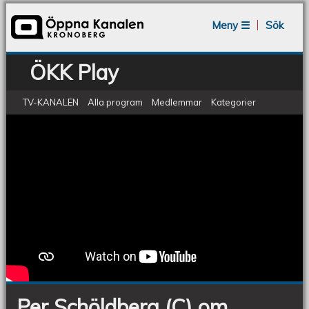
Jump to navigation
Meny ☰
Sök
ÖKK Play
TV-KANALEN
Alla program
Medlemmar
Kategorier
Coronakrisen har förändrat det svenska
Per
Schöldberg
samhället.
(C)
om
Coronakrisen
Per Schöldberg (C) om