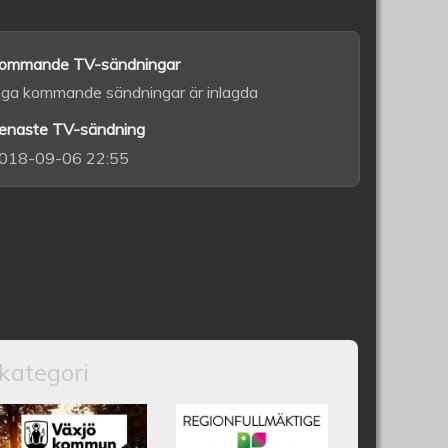
ommande TV-sändningar
nga kommande sändningar är inlagda
enaste TV-sändning
018-09-06 22:55
kategori
nfullmäktige 18 juni 2025
Växjös kommunfullmäktige 17
Kronobergs