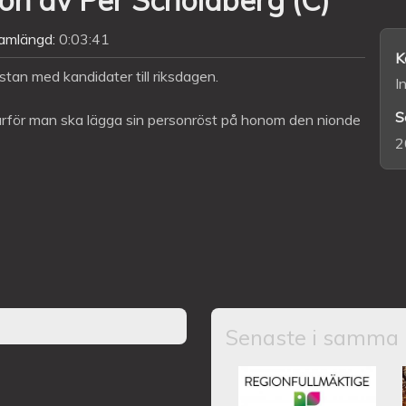
amlängd:
0:03:41
K
stan med kandidater till riksdagen.
I
S
varför man ska lägga sin personröst på honom den nionde
2
Senaste i samma 
Kronobergs regio