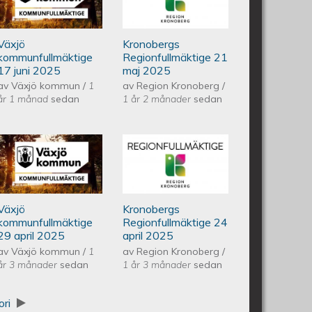
juni 2025
regionfullmäktige
Växjö
Kronobergs
21 maj 2025
kommunfullmäktige
Regionfullmäktige 21
17 juni 2025
maj 2025
av
Växjö kommun
/
1
av
Region Kronoberg
/
år 1 månad
sedan
1 år 2 månader
sedan
ullmäktige 20 maj 2025
Växjös kommunfullmäktige 29
Kronobergs
april 2025
regionfullmäktige
Växjö
Kronobergs
24 april 2025
kommunfullmäktige
Regionfullmäktige 24
29 april 2025
april 2025
av
Växjö kommun
/
1
av
Region Kronoberg
/
år 3 månader
sedan
1 år 3 månader
sedan
ori