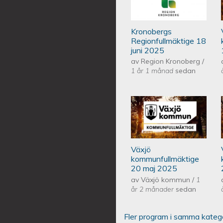
Kronobergs
Regionfullmäktige 18
juni 2025
av
Region Kronoberg
/
1 år 1 månad
sedan
Växjös kommunf
Växjö
kommunfullmäktige
20 maj 2025
av
Växjö kommun
/
1
år 2 månader
sedan
Fler program i samma kateg