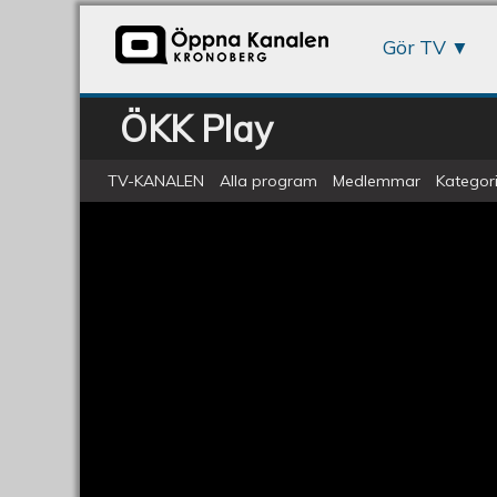
Gör TV
ÖKK Play
TV-KANALEN
Alla program
Medlemmar
Kategori
Val 2018 - En presentation av Per
Val
2018
-
En
presentation
av
Per