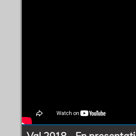
Schöldberg
(C)
Val 2018 - En presentat