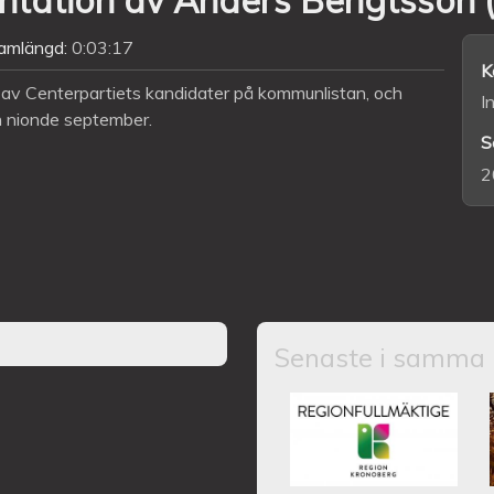
amlängd:
0:03:17
K
 av Centerpartiets kandidater på kommunlistan, och
I
n nionde september.
S
2
Senaste i samma 
Kronobergs regio