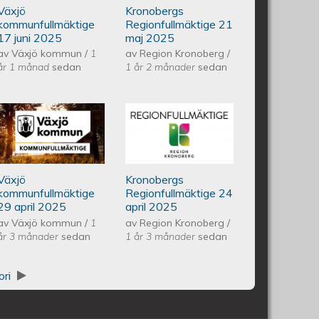
Växjö
Kronobergs
21 maj 2025
kommunfullmäktige
Regionfullmäktige 21
17 juni 2025
maj 2025
av
Växjö kommun
/
1
av
Region Kronoberg
/
år 1 månad
sedan
1 år 2 månader
sedan
ullmäktige 20 maj 2025
Växjös kommunfullmäktige 29
Kronobergs
april 2025
regionfullmäktige
Växjö
Kronobergs
24 april 2025
kommunfullmäktige
Regionfullmäktige 24
29 april 2025
april 2025
av
Växjö kommun
/
1
av
Region Kronoberg
/
år 3 månader
sedan
1 år 3 månader
sedan
ori