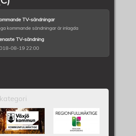
ommande TV-sändningar
nga kommande sändningar är inlagda
enaste TV-sändning
018-08-19 22:00
kategori
nfullmäktige 18 juni 2025
Växjös kommunfullmäktige 17
Kronobergs
juni 2025
regionfullmäktige