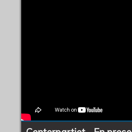
(C)
Centerpartiet - En pres