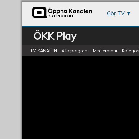
Gör TV
ÖKK Play
TV-KANALEN
Alla program
Medlemmar
Kategori
Anders Bengtsson - C - Presentat
Centerpartiet
-
En
presentation
av
Anders
Bengtsson