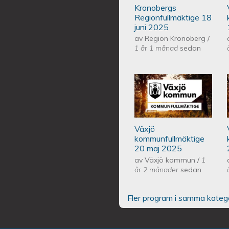
Kronobergs
Regionfullmäktige 18
juni 2025
av
Region Kronoberg
/
1 år 1 månad
sedan
Växjös kommunf
Växjö
kommunfullmäktige
20 maj 2025
av
Växjö kommun
/
1
år 2 månader
sedan
Fler program i samma kateg