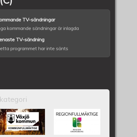
ommande TV-sändningar
nga kommande sändningar är inlagda
enaste TV-sändning
etta programmet har inte sänts
kategori
nfullmäktige 18 juni 2025
Växjös kommunfullmäktige 17
Kronobergs
juni 2025
regionfullmäktige