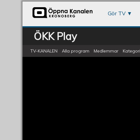
Gör TV
ÖKK Play
TV-KANALEN
Alla program
Medlemmar
Kategori
Val 2018 - Fem snabba frågor til
Val
2018
-
Fem
snabba
frågor
till