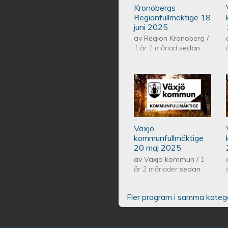
Kronobergs
Regionfullmäktige 18
juni 2025
av
Region Kronoberg
/
1 år 1 månad
sedan
Växjös kommunf
Växjö
kommunfullmäktige
20 maj 2025
av
Växjö kommun
/
1
år 2 månader
sedan
Fler program i samma kateg