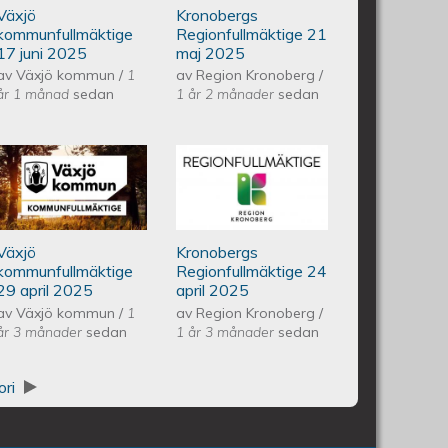
Växjö
Kronobergs
21 maj 2025
kommunfullmäktige
Regionfullmäktige 21
17 juni 2025
maj 2025
av
Växjö kommun
/
1
av
Region Kronoberg
/
år 1 månad
sedan
1 år 2 månader
sedan
ullmäktige 20 maj 2025
Växjös kommunfullmäktige 29
Kronobergs
april 2025
regionfullmäktige
Växjö
Kronobergs
24 april 2025
kommunfullmäktige
Regionfullmäktige 24
29 april 2025
april 2025
av
Växjö kommun
/
1
av
Region Kronoberg
/
år 3 månader
sedan
1 år 3 månader
sedan
ori