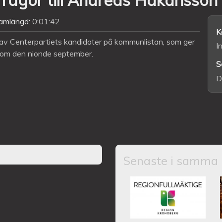
amlängd:
0:01:42
K
 av Centerpartiets kandidater på kommunlistan, som ger
I
onom den nionde september.
S
D
Senaste i samma 
Kronobergs regio