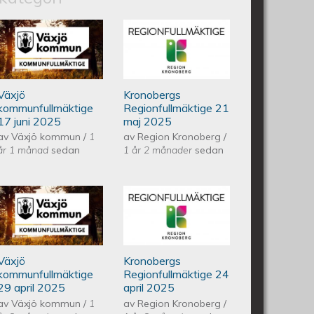
nfullmäktige 18 juni 2025
Växjös kommunfullmäktige 17
Kronobergs
juni 2025
regionfullmäktige
Växjö
Kronobergs
21 maj 2025
kommunfullmäktige
Regionfullmäktige 21
17 juni 2025
maj 2025
av
Växjö kommun
/
1
av
Region Kronoberg
/
år 1 månad
sedan
1 år 2 månader
sedan
ullmäktige 20 maj 2025
Växjös kommunfullmäktige 29
Kronobergs
april 2025
regionfullmäktige
Växjö
Kronobergs
24 april 2025
kommunfullmäktige
Regionfullmäktige 24
29 april 2025
april 2025
av
Växjö kommun
/
1
av
Region Kronoberg
/