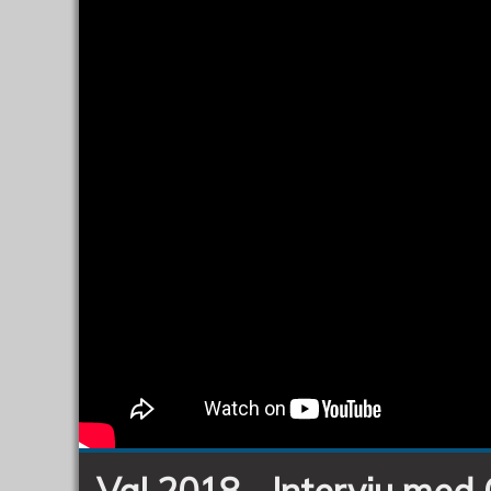
(C),
del
3
Val 2018 - Intervju med