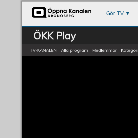
Gör TV
ÖKK Play
TV-KANALEN
Alla program
Medlemmar
Kategori
Val 2018 - Intervju med Gusten Må
Val
2018
-
Intervju
med
Gusten
Mårtensson