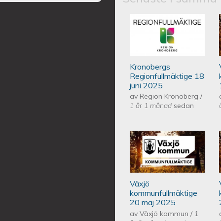
Kronobergs regio
Kronobergs
Regionfullmäktige 18
juni 2025
av
Region Kronoberg
/
1 år 1 månad
sedan
Växjös kommunf
Växjö
kommunfullmäktige
20 maj 2025
av
Växjö kommun
/
1