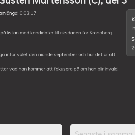
amlängd:
0:03:17
K
I
 listan med kandidater till riksdagen för Kronoberg
S
2
ga inför valet den nionde september och hur det är att
ttar vad han kommer att fokusera på om han blir invald.
Senaste i samma 