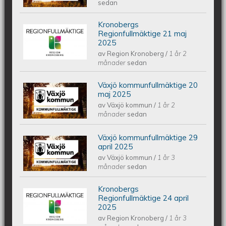
2025
sedan
Kronobergs
Kronobergs regionfullmäktige 21 maj
Regionfullmäktige 21 maj
2025
av
Region Kronoberg
/
1 år 2
2025
månader
sedan
Växjö kommunfullmäktige 20
Växjös kommunfullmäktige 20 maj
maj 2025
av
Växjö kommun
/
1 år 2
2025
månader
sedan
Växjö kommunfullmäktige 29
Växjös kommunfullmäktige 29 april
april 2025
av
Växjö kommun
/
1 år 3
2025
månader
sedan
Kronobergs
Kronobergs regionfullmäktige 24
Regionfullmäktige 24 april
2025
av
Region Kronoberg
/
1 år 3
april 2025