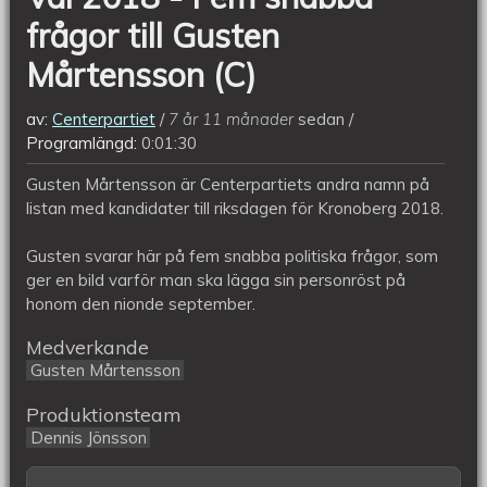
Mårtensson
frågor till Gusten
(C)
Mårtensson (C)
av:
Centerpartiet
7 år 11 månader
sedan
Programlängd:
0:01:30
Gusten Mårtensson är Centerpartiets andra namn på
listan med kandidater till riksdagen för Kronoberg 2018.
Gusten svarar här på fem snabba politiska frågor, som
ger en bild varför man ska lägga sin personröst på
honom den nionde september.
Medverkande
Gusten Mårtensson
Produktionsteam
Dennis Jönsson