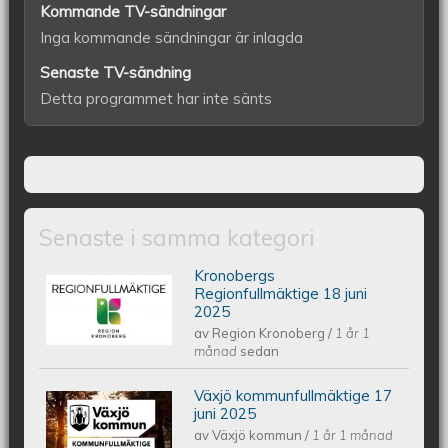
Kommande TV-sändningar
Inga kommande sändningar är inlagda
Senaste TV-sändning
Detta programmet har inte sänts
Senaste i samma kategori
Kronobergs
Kronobergs regionfullmäktige 18 juni
Regionfullmäktige 18 juni
2025
av
Region Kronoberg
/
1 år 1
2025
månad
sedan
Växjö kommunfullmäktige 17
Växjös kommunfullmäktige 17 juni
juni 2025
av
Växjö kommun
/
1 år 1 månad