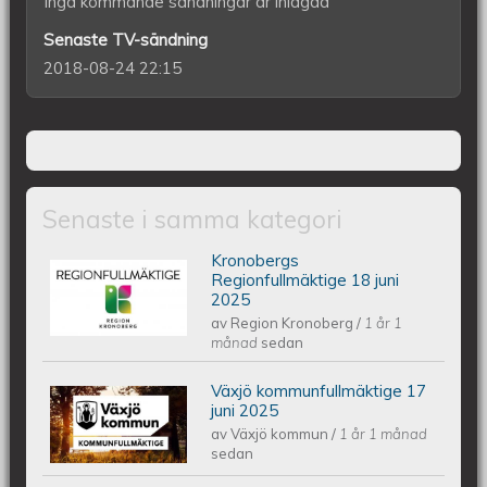
Inga kommande sändningar är inlagda
Senaste TV-sändning
2018-08-24 22:15
Senaste i samma kategori
Kronobergs
Kronobergs regionfullmäktige 18 juni
Regionfullmäktige 18 juni
2025
av
Region Kronoberg
/
1 år 1
2025
månad
sedan
Växjö kommunfullmäktige 17
Växjös kommunfullmäktige 17 juni
juni 2025
av
Växjö kommun
/
1 år 1 månad
2025
sedan