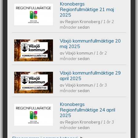
Kronobergs
Kronobergs regionfullmäktige 21 maj
Regionfullmäktige 21 maj
2025
av
Region Kronoberg
/
1 år 2
2025
månader
sedan
Växjö kommunfullmäktige 20
Växjös kommunfullmäktige 20 maj
maj 2025
av
Växjö kommun
/
1 år 2
2025
månader
sedan
Växjö kommunfullmäktige 29
Växjös kommunfullmäktige 29 april
april 2025
av
Växjö kommun
/
1 år 3
2025
månader
sedan
Kronobergs
Kronobergs regionfullmäktige 24
Regionfullmäktige 24 april
2025
av
Region Kronoberg
/
1 år 3
april 2025
månader
sedan