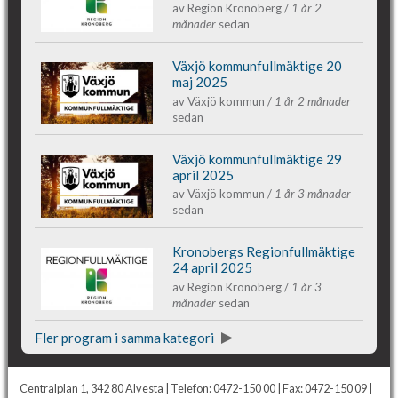
av
Region Kronoberg
/
1 år 2
månader
sedan
2025
Växjö kommunfullmäktige 20
Växjös kommunfullmäktige 20 maj 2025
maj 2025
av
Växjö kommun
/
1 år 2 månader
sedan
Växjö kommunfullmäktige 29
Växjös kommunfullmäktige 29 april 2025
april 2025
av
Växjö kommun
/
1 år 3 månader
sedan
Kronobergs Regionfullmäktige
Kronobergs regionfullmäktige 24 april
24 april 2025
av
Region Kronoberg
/
1 år 3
månader
sedan
2025
Fler program i samma kategori
Centralplan 1, 342 80 Alvesta | Telefon: 0472-150 00 | Fax: 0472-150 09 |