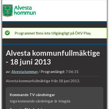
Jump to navigation
ALVESTA
Programmet finns inte tillgängligt på ÖKV Play.
KOMMUNFULLMÄKTIGE
-
18
Alvesta kommunfullmäktige
JUNI
2013
- 18 juni 2013
av:
Alvesta kommun
Programlängd:
7:06:31
Alvesta kommunfullmäktige från 18 juni 2013.
Kommande TV-sändningar
Inga kommande sändningar är inlagda