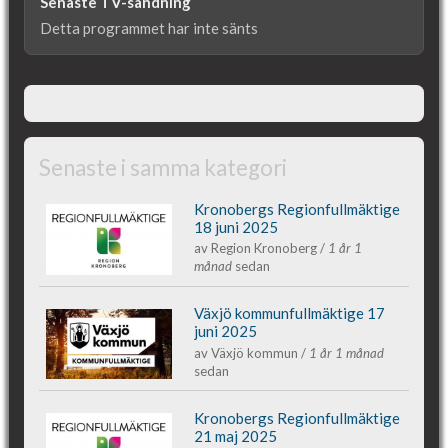
Senaste TV-sändning
Detta programmet har inte sänts
Senaste i samma kategori
Kronobergs Regionfullmäktige
Kronobergs regionfullmäktige 18 juni
18 juni 2025
av
Region Kronoberg
/
1 år 1
månad
sedan
2025
Växjö kommunfullmäktige 17
Växjös kommunfullmäktige 17 juni 2025
juni 2025
av
Växjö kommun
/
1 år 1 månad
sedan
Kronobergs Regionfullmäktige
Kronobergs regionfullmäktige 21 maj
21 maj 2025