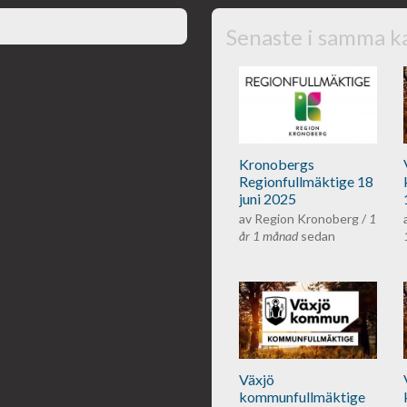
Senaste i samma k
Kronobergs regio
Kronobergs
Regionfullmäktige 18
juni 2025
av
Region Kronoberg
/
1
år 1 månad
sedan
Växjös kommunfu
Växjö
kommunfullmäktige