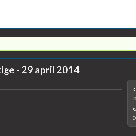
Jump to navigation
ge - 29 april 2014
K
I
S
D