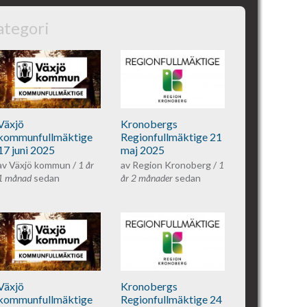
ategori
nfullmäktige 18 juni 2025
Växjös kommunfullmäktige 17 juni
Kronobergs
2025
regionfullmäktige
Växjö
Kronobergs
21 maj 2025
kommunfullmäktige
Regionfullmäktige 21
17 juni 2025
maj 2025
av
Växjö kommun
/
1 år
av
Region Kronoberg
/
1
1 månad
sedan
år 2 månader
sedan
llmäktige 20 maj 2025
Växjös kommunfullmäktige 29 april
Kronobergs
2025
regionfullmäktige
Växjö
Kronobergs
24 april 2025
kommunfullmäktige
Regionfullmäktige 24