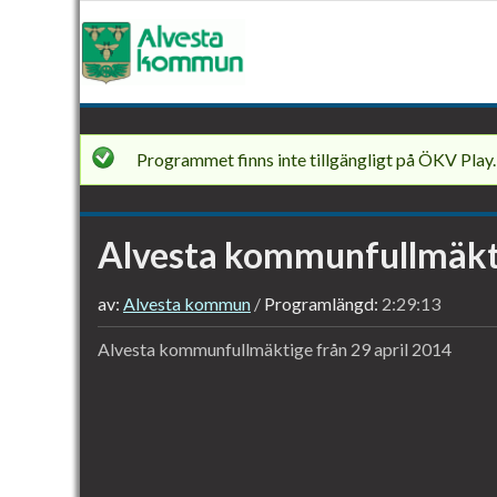
ALVESTA
Programmet finns inte tillgängligt på ÖKV Play.
KOMMUNFULLMÄKTIGE
-
29
Alvesta kommunfullmäkti
APRIL
2014
av:
Alvesta kommun
Programlängd:
2:29:13
Alvesta kommunfullmäktige från 29 april 2014