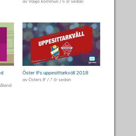
av
Växjö kommun
/
6 år
sedan
ed
Öster IFs uppesittarkväll 2018
av
Östers IF
/
7 år
sedan
måland