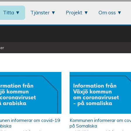
Jump to navigation
Titta
Tjänster
Projekt
Om oss
er
nen informerar om covid-19
Kommunen informerar om co
abiska
på Somaliska