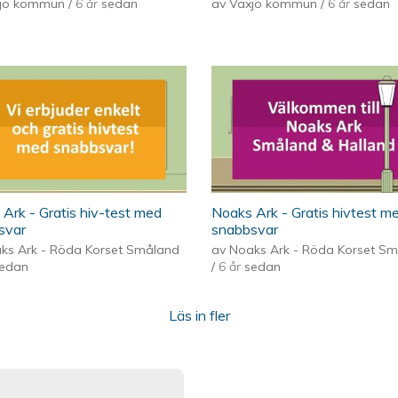
xjö kommun
/
6 år
sedan
av
Växjö kommun
/
6 år
sedan
Ark - Gratis hiv-test med
Noaks Ark - Gratis hivtest m
svar
snabbsvar
ks Ark - Röda Korset Småland
av
Noaks Ark - Röda Korset S
edan
/
6 år
sedan
Läs in fler