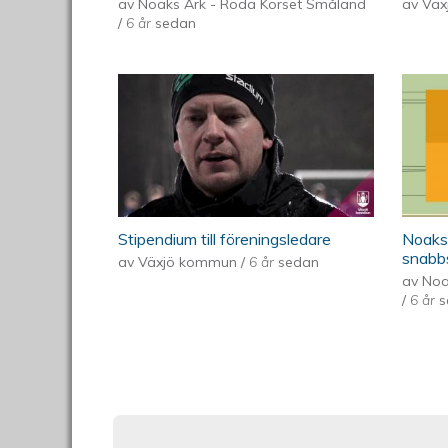
av
Noaks Ark - Röda Korset Småland
av
Vä
/
6 år
sedan
Stipendium till föreningsledare
Noaks 
snabb
av
Växjö kommun
/
6 år
sedan
av
Noa
/
6 år
s