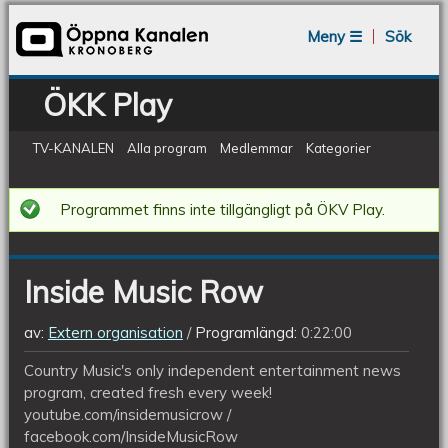
Jump to navigation
Meny ☰
Sök
ÖKK Play
TV-KANALEN
Alla program
Medlemmar
Kategorier
Inside
Programmet finns inte tillgängligt på ÖKV Play.
Music
Row
Inside Music Row
av:
Extern organisation
Programlängd:
0:22:00
Country Music's only independent entertainment news
program, created fresh every week!
youtube.com/insidemusicrow /
facebook.com/InsideMusicRow