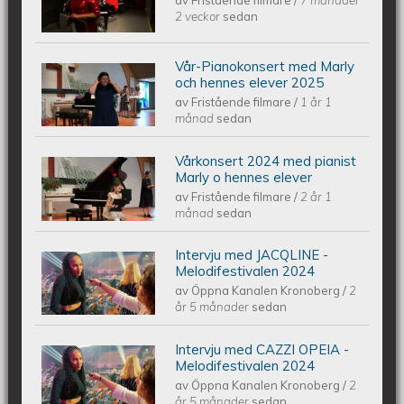
2 veckor
sedan
Julkonsert PALLADIUM 251206
Vår-Pianokonsert med Marly
Piano Marly Azevedo Andersson
och hennes elever 2025
av
Fristående filmare
/
1 år 1
Vårkonsert EQUMkyrkan 250607
månad
sedan
Vårkonsert 2024 med pianist
Piano Marly Azevedo Andersson
Marly o hennes elever
av
Fristående filmare
/
2 år 1
Vårkonsert EQUMENIAkyrkan
månad
sedan
240608
Intervju med JACQLINE -
Intervju med JACQLINE -
Melodifestivalen 2024
av
Öppna Kanalen Kronoberg
/
2
Melodifestivalen 2024
år 5 månader
sedan
Intervju med CAZZI OPEIA -
Intervju med CAZZI OPEIA -
Melodifestivalen 2024
av
Öppna Kanalen Kronoberg
/
2
år 5 månader
sedan