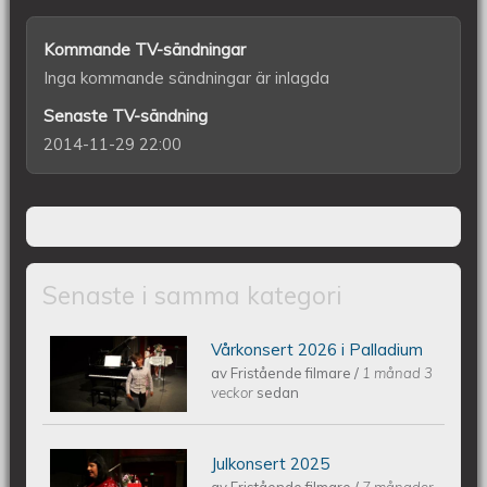
Kommande TV-sändningar
Inga kommande sändningar är inlagda
Senaste TV-sändning
2014-11-29 22:00
Senaste i samma kategori
Vårkonsert 2026 i Palladium
Piano Marly Azevedo Andersson
av
Fristående filmare
/
1 månad 3
veckor
sedan
Vårkonsert PALLADIUM 2026 06 10
Julkonsert 2025
Piano Marly Azevedo Andersson
av
Fristående filmare
/
7 månader