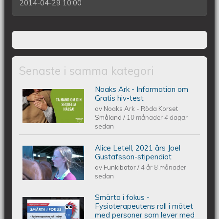
2014-04-29 10:00
Senaste i samma kategori
Noaks Ark - Information om
Noaks Ark - Information på 6 språk
Gratis hiv-test
av
Noaks Ark - Röda Korset
Småland
/
10 månader 4 dagar
sedan
Alice Letell, 2021 års Joel
Alice Letell är årets Joel Gustafsson-
Gustafsson-stipendiat
av
Funkibator
/
4 år 8 månader
stipendiat
sedan
Smärta i fokus -
Smärta i fokus - Fysioterapeutens roll
Fysioterapeutens roll i mötet
med personer som lever med