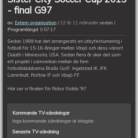
- final G97
av:
Extern organisation
12 år 11 månader
sedan
Programlängd:
0:57:17
Sedan 1999 har det arrangerats en utbytesturnering i
fotboll för 15-16-åringar mellan Växjö och dess vänort
Duluth i Minnesota, USA. Sedan flera år sker det som
ett projekt i samverkan mellan de fem
fotbollsklubbarna Braås GoIF, Ingelstad IK, IFK
Lammhult, Rottne IF och Växjö FF.
Här ser vi finalen för flickor födda '97.
Kommande TV-sändningar
Inga kommande sändningar är inlagda
Senaste TV-sändning