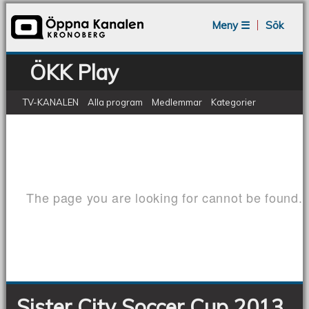
Jump to navigation
Meny ☰
Sök
ÖKK Play
TV-KANALEN
Alla program
Medlemmar
Kategorier
Sister City Soccer Cup 2013 - final G97
Sister
City
Soccer
Cup
2013
-
final
G97
Sister City Soccer Cup 2013