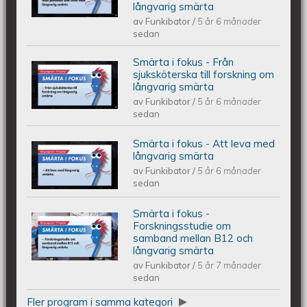
långvarig smärta
i mötet med personer som lever med
av
Funkibator
/
5 år 6 månader
sedan
långvarig smärta
Smärta i fokus - Från
Smärta i fokus - Från sjuksköterska
sjuksköterska till forskning om
långvarig smärta
av
Funkibator
/
5 år 6 månader
till forskning om långvarig smärta
sedan
Smärta i fokus - Att leva med
Smärta i fokus - Att leva med
långvarig smärta
av
Funkibator
/
5 år 6 månader
långvarig smärta
sedan
Smärta i fokus -
Smärta i fokus - Forskningsstudie om
Forskningsstudie om
samband mellan B12 och
långvarig smärta
samband mellan B12 och långvarig
av
Funkibator
/
5 år 7 månader
sedan
smärta
Fler program i samma kategori