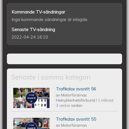
Kommande TV-sändningar
Inga kommande sändningar är inlagda
Senaste TV-sändning
2022-04-24 16:10
Senaste i samma kategori
Trafikdax avsnitt 56
Trafikdax - Avsnitt 56
av
Motorförarnas
Helnykterhetsförbund
/
1 månad
3 veckor
sedan
Trafikdax avsnitt 55
Trafikdax - Avsnitt 55
av
Motorförarnas