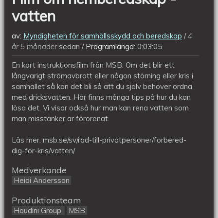
vatten
av:
Myndigheten för samhällsskydd och beredskap
4
år 5 månader
sedan
Programlängd:
0:03:05
En kort instruktionsfilm från MSB. Om det blir ett
långvarigt strömavbrott eller någon störning eller kris i
samhället så kan det bli så att du själv behöver ordna
med dricksvatten. Här finns många tips på hur du kan
lösa det. Vi visar också hur man kan rena vatten som
man misstänker är förorenat.
Läs mer: msb.se/sv/rad-till-privatpersoner/forbered-
dig-for-kris/vatten/
Medverkande
Heidi Andersson
Produktionsteam
Houdini Group
MSB