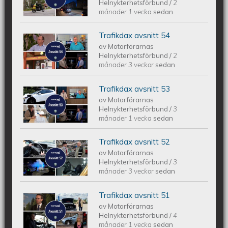
Helnykterhetsförbund
/
2
månader 1 vecka
sedan
Trafikdax avsnitt 54
Trafikdax avsnitt 54
av
Motorförarnas
Helnykterhetsförbund
/
2
månader 3 veckor
sedan
Trafikdax avsnitt 53
Trafikdax - Avsnitt 53
av
Motorförarnas
Helnykterhetsförbund
/
3
månader 1 vecka
sedan
Trafikdax avsnitt 52
Trafikdax - Avsnitt 52
av
Motorförarnas
Helnykterhetsförbund
/
3
månader 3 veckor
sedan
Trafikdax avsnitt 51
Trafikdax - Avsnitt 51
av
Motorförarnas
Helnykterhetsförbund
/
4
månader 1 vecka
sedan