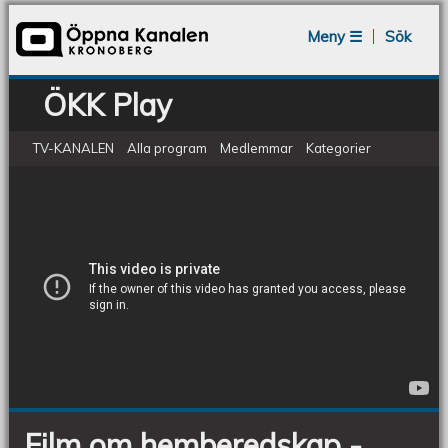
Jump to navigation
Meny ☰
Sök
ÖKK Play
TV-KANALEN
Alla program
Medlemmar
Kategorier
Hemberedskap - vatten
Film
om
hemberedskap
-
vatten
Film om hemberedskap -