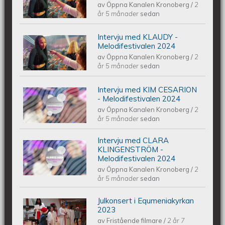
av
Öppna Kanalen Kronoberg
/
2
Melodifestivalen 2024
år 5 månader
sedan
Intervju med KLAUDY -
Intervju med KLAUDY -
Melodifestivalen 2024
av
Öppna Kanalen Kronoberg
/
2
Melodifestivalen 2024
år 5 månader
sedan
Intervju med KIM CESARION
Intervju med KIM CESARION -
- Melodifestivalen 2024
av
Öppna Kanalen Kronoberg
/
2
Melodifestivalen 2024
år 5 månader
sedan
Intervju med CLARA
Intervju med CLARA KLINGENSTRÖM
KLINGENSTRÖM -
Melodifestivalen 2024
av
Öppna Kanalen Kronoberg
/
2
- Melodifestivalen 2024
år 5 månader
sedan
Julkonsert i Equmeniakyrkan
Piano Marly Azevedo Andersson
2023
av
Fristående filmare
/
2 år 7