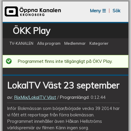
Jump to navigation
Meny ☰
Sök
ÖKK Play
TV-KANALEN
Alla program
Medlemmar
Kategorier
LokalTV
Programmet finns inte tillgängligt på ÖKV Play.
Väst
23
LokalTV Väst 23 september
september
av:
RixMix/LokalTV Väst
Programlängd:
0:12:44
Inför Bokmässan som börjar/började vecka 39 2014 har
vi fått ett reportage från förra bokmässan.
Programmet innehåller även Håkan Hellströms
världspremiär av filmen Känn ingen sorg.