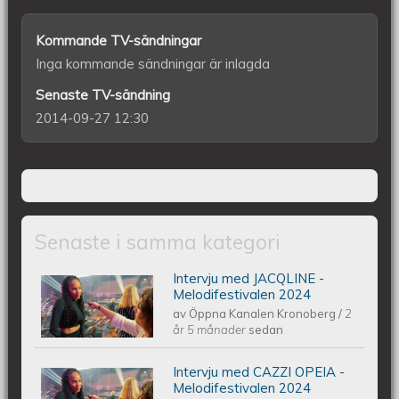
Kommande TV-sändningar
Inga kommande sändningar är inlagda
Senaste TV-sändning
2014-09-27 12:30
Senaste i samma kategori
Intervju med JACQLINE -
Intervju med JACQLINE -
Melodifestivalen 2024
av
Öppna Kanalen Kronoberg
/
2
Melodifestivalen 2024
år 5 månader
sedan
Intervju med CAZZI OPEIA -
Intervju med CAZZI OPEIA -
Melodifestivalen 2024