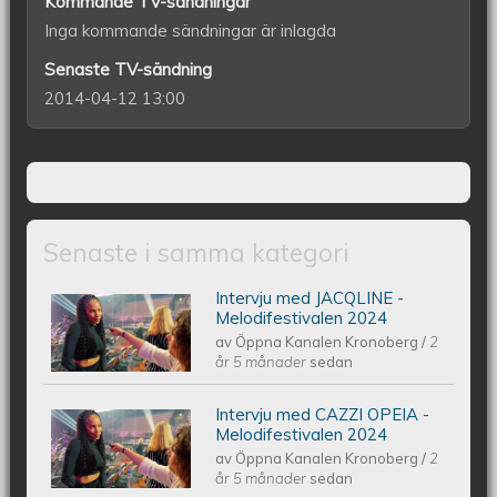
Kommande TV-sändningar
Inga kommande sändningar är inlagda
Senaste TV-sändning
2014-04-12 13:00
Senaste i samma kategori
Intervju med JACQLINE -
Intervju med JACQLINE -
Melodifestivalen 2024
av
Öppna Kanalen Kronoberg
/
2
Melodifestivalen 2024
år 5 månader
sedan
Intervju med CAZZI OPEIA -
Intervju med CAZZI OPEIA -
Melodifestivalen 2024
av
Öppna Kanalen Kronoberg
/
2
Melodifestivalen 2024
år 5 månader
sedan