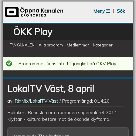
Jump to navigation
Meny ☰
Sök
ÖKK Play
TV-KANALEN
Alla program
Medlemmar
Kategorier
LokalTV
Programmet finns inte tillgängligt på ÖKV Play.
Väst,
8
LokalTV Väst, 8 april
april
av:
RixMix/LokalTV Väst
Programlängd:
0:14:20
Politiker i Bohuslän om framtiden supervalåret 2014.
Klyftan - kulturarbetare mot de ökande klyftorna.