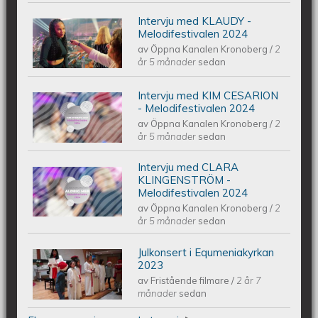
Intervju med KLAUDY -
Intervju med KLAUDY -
Melodifestivalen 2024
av
Öppna Kanalen Kronoberg
/
2
Melodifestivalen 2024
år 5 månader
sedan
Intervju med KIM CESARION
Intervju med KIM CESARION -
- Melodifestivalen 2024
av
Öppna Kanalen Kronoberg
/
2
Melodifestivalen 2024
år 5 månader
sedan
Intervju med CLARA
Intervju med CLARA KLINGENSTRÖM
KLINGENSTRÖM -
Melodifestivalen 2024
av
Öppna Kanalen Kronoberg
/
2
- Melodifestivalen 2024
år 5 månader
sedan
Julkonsert i Equmeniakyrkan
Piano Marly Azevedo Andersson
2023
av
Fristående filmare
/
2 år 7
Julkonsert EQUMENIAkyrkan 231209
månader
sedan