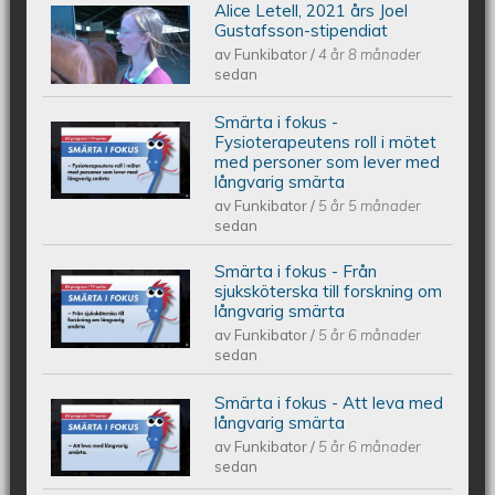
Alice Letell, 2021 års Joel
Alice Letell är årets Joel Gustafsson-
Gustafsson-stipendiat
av
Funkibator
/
4 år 8 månader
stipendiat
sedan
Smärta i fokus -
Smärta i fokus - Fysioterapeutens roll
Fysioterapeutens roll i mötet
med personer som lever med
långvarig smärta
i mötet med personer som lever med
av
Funkibator
/
5 år 5 månader
sedan
långvarig smärta
Smärta i fokus - Från
Smärta i fokus - Från sjuksköterska
sjuksköterska till forskning om
långvarig smärta
av
Funkibator
/
5 år 6 månader
till forskning om långvarig smärta
sedan
Smärta i fokus - Att leva med
Smärta i fokus - Att leva med
långvarig smärta
av
Funkibator
/
5 år 6 månader
långvarig smärta
sedan