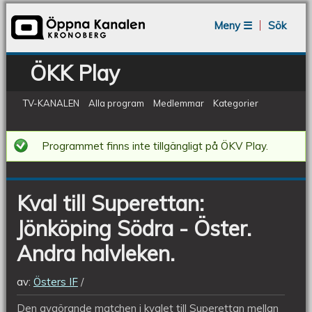
Jump to navigation
Meny ☰
Sök
ÖKK Play
TV-KANALEN
Alla program
Medlemmar
Kategorier
Kval
Programmet finns inte tillgängligt på ÖKV Play.
till
Superettan:
Kval till Superettan:
Jönköping
Jönköping Södra - Öster.
Södra
-
Andra halvleken.
Öster.
av:
Östers IF
Andra
Den avgörande matchen i kvalet till Superettan mellan