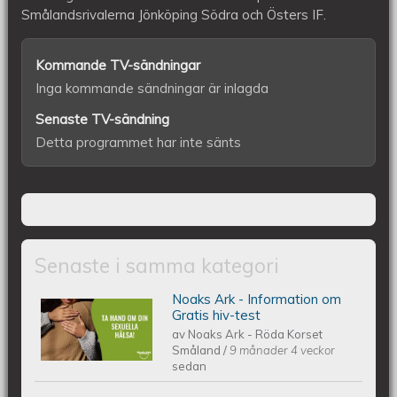
halvleken.
Smålandsrivalerna Jönköping Södra och Östers IF.
Kommande TV-sändningar
Inga kommande sändningar är inlagda
Senaste TV-sändning
Detta programmet har inte sänts
Senaste i samma kategori
Noaks Ark - Information om
Noaks Ark - Information på 6 språk
Gratis hiv-test
av
Noaks Ark - Röda Korset
Småland
/
9 månader 4 veckor
sedan