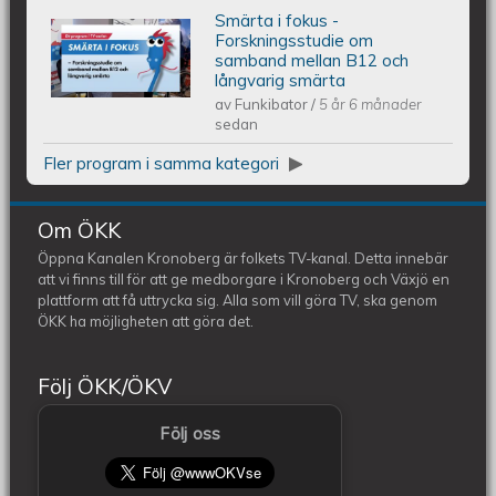
Smärta i fokus -
Smärta i fokus - Forskningsstudie om
Forskningsstudie om
samband mellan B12 och
långvarig smärta
samband mellan B12 och långvarig
av
Funkibator
/
5 år 6 månader
sedan
smärta
Fler program i samma kategori
Om ÖKK
Öppna Kanalen Kronoberg är folkets TV-kanal. Detta innebär
att vi finns till för att ge medborgare i Kronoberg och Växjö en
plattform att få uttrycka sig. Alla som vill göra TV, ska genom
ÖKK ha möjligheten att göra det.
Följ ÖKK/ÖKV
Följ oss