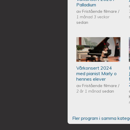
Palladium
av
Fristående filmare
/
1 månad 3 veckor
sedan
Piano Marly Aze
EQUMENIAkyrka
Vårkonsert 2024
med pianist Marly o
hennes elever
av
Fristående filmare
/
2 år 1 månad
sedan
Fler program i samma kateg