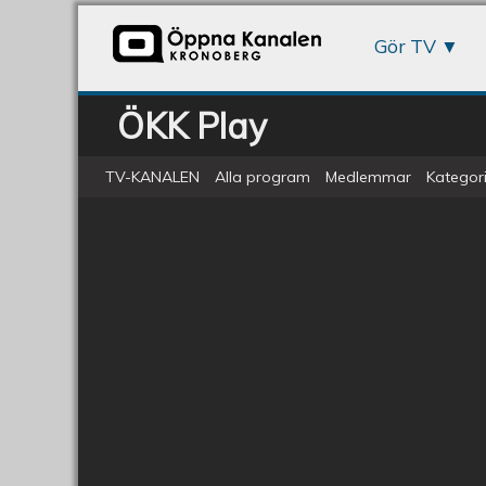
Gör TV
ÖKK Play
TV-KANALEN
Alla program
Medlemmar
Kategori
Konsert/BG Karezza och Indian
Livekonsert
3/3
2016:
Indian
och
Karezza