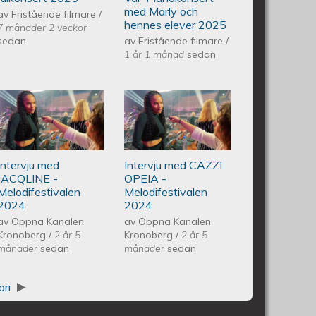
Andersson
med Marly och
av
Fristående filmare
/
hennes elever 2025
7 månader 2 veckor
Vårkonsert
sedan
av
Fristående filmare
/
1 år 1 månad
sedan
EQUMkyrkan
vedo Andersson Vårkonsert
Intervju med JACQLINE -
Intervju med
250607
n 240608
Melodifestivalen 2024
CAZZI OPEIA -
Intervju med
Intervju med CAZZI
Melodifestivalen
JACQLINE -
OPEIA -
Melodifestivalen
Melodifestivalen
2024
2024
2024
av
Öppna Kanalen
av
Öppna Kanalen
Kronoberg
/
2 år 5
Kronoberg
/
2 år 5
månader
sedan
månader
sedan
ori