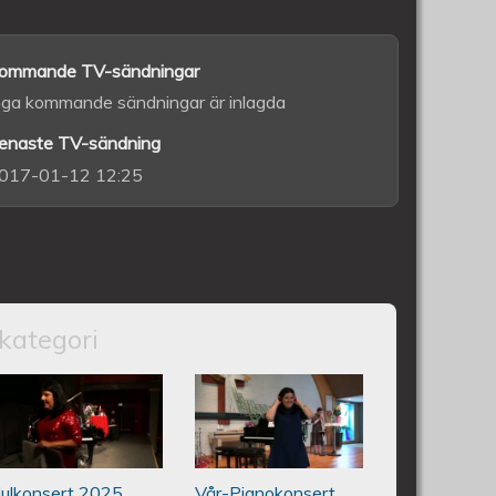
ommande TV-sändningar
nga kommande sändningar är inlagda
enaste TV-sändning
017-01-12 12:25
kategori
vedo Andersson Vårkonsert
Piano Marly Azevedo Andersson
Piano Marly
6 06 10
Julkonsert PALLADIUM 251206
Azevedo
Julkonsert 2025
Vår-Pianokonsert