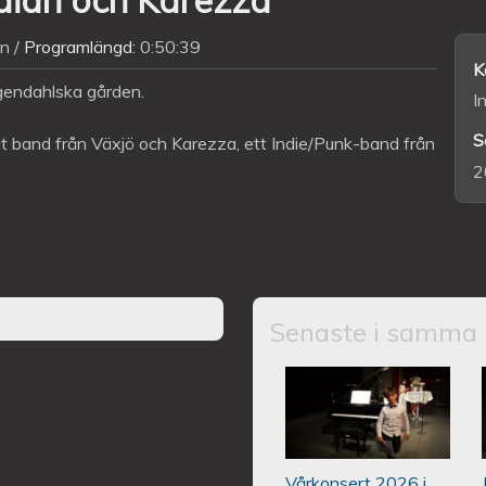
n
Programlängd:
0:50:39
K
gendahlska gården.
I
S
at band från Växjö och Karezza, ett Indie/Punk-band från
2
Senaste i samma 
Piano Marly Aze
PALLADIUM 202
Vårkonsert 2026 i