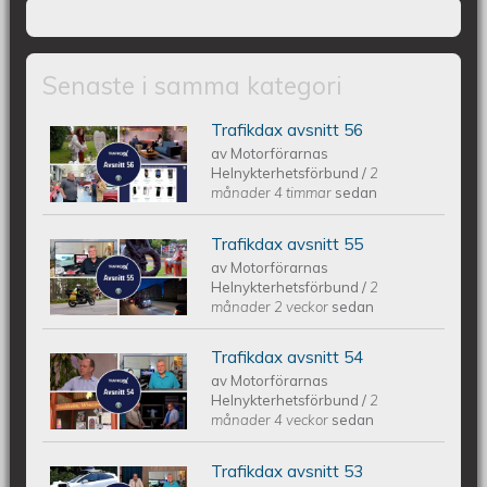
Senaste i samma kategori
Trafikdax avsnitt 56
Trafikdax - Avsnitt 56
av
Motorförarnas
Helnykterhetsförbund
/
2
månader 4 timmar
sedan
Trafikdax avsnitt 55
Trafikdax - Avsnitt 55
av
Motorförarnas
Helnykterhetsförbund
/
2
månader 2 veckor
sedan
Trafikdax avsnitt 54
Trafikdax avsnitt 54
av
Motorförarnas
Helnykterhetsförbund
/
2
månader 4 veckor
sedan
Trafikdax avsnitt 53