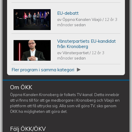
EU-debatt
ÖKV Play - EU-debatt
av
Öppna Kanalen Växjö
/
12 år 3
månader
sedan
Vänsterpartiets EU-kandidat
ÖKV Play - Vänsterpartiets EU-
från Kronoberg
av
Vänsterpartiet
/
12 år 3
kandidat från Kronoberg
månader
sedan
Fler program i samma kategori
Om ÖKK
Öppna Kanalen Kronoberg är folkets TV-kanal. Detta innebär
att vi finns till för att ge medborgare i Kronoberg och Växjö en
plattform att få uttrycka sig. Alla som vill göra TV, ska genom
ÖKK ha möjligheten att göra det.
Följ ÖKK/ÖKV