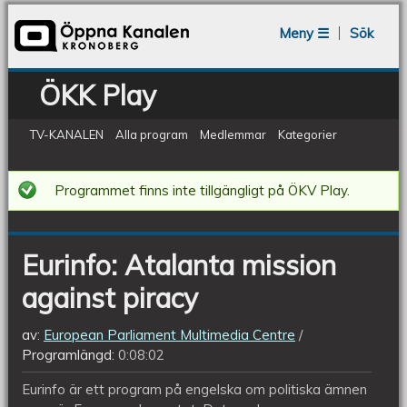
Jump to navigation
Meny ☰
Sök
ÖKK Play
TV-KANALEN
Alla program
Medlemmar
Kategorier
Eurinfo:
Programmet finns inte tillgängligt på ÖKV Play.
Atalanta
mission
Eurinfo: Atalanta mission
against
against piracy
piracy
av:
European Parliament Multimedia Centre
Programlängd:
0:08:02
Eurinfo är ett program på engelska om politiska ämnen