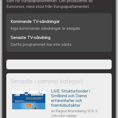
som rör Europaparlamentet. Det produceras av
Euronews, med stöd från Europaparlamentet.
Kommande TV-sändningar
Inga kommande sändningar är inlagda
Senaste TV-sändning
Detta programmet har inte sänts
Senaste i samma kategori
LIVE: ​Strukturfonder i
Lokala och regionala dialoger om
Småland och Öarna:
erfarenheter och
framtidsutsikter
sammanhållningspolitiken....
av
Region Kronoberg
/
8 år 5
månader
sedan