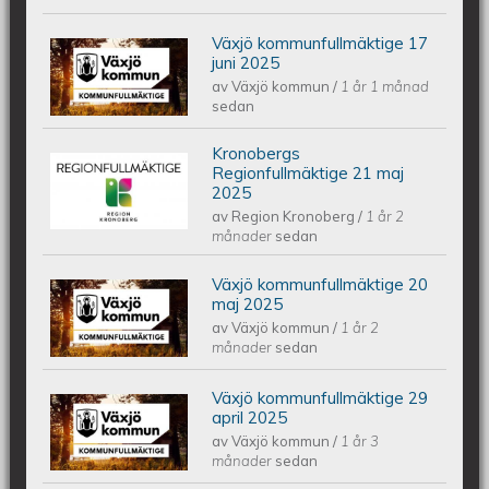
Växjö kommunfullmäktige 17
Växjös kommunfullmäktige 17 juni
juni 2025
av
Växjö kommun
/
1 år 1 månad
2025
sedan
Kronobergs
Kronobergs regionfullmäktige 21 maj
Regionfullmäktige 21 maj
2025
av
Region Kronoberg
/
1 år 2
2025
månader
sedan
Växjö kommunfullmäktige 20
Växjös kommunfullmäktige 20 maj
maj 2025
av
Växjö kommun
/
1 år 2
2025
månader
sedan
Växjö kommunfullmäktige 29
Växjös kommunfullmäktige 29 april
april 2025
av
Växjö kommun
/
1 år 3
2025
månader
sedan