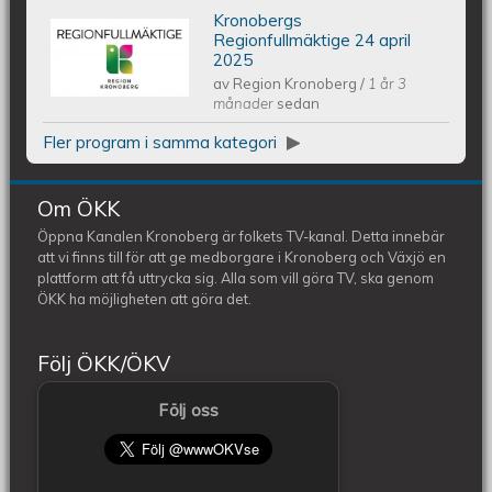
Kronobergs
Kronobergs regionfullmäktige 24
Regionfullmäktige 24 april
2025
av
Region Kronoberg
/
1 år 3
april 2025
månader
sedan
Fler program i samma kategori
Om ÖKK
Öppna Kanalen Kronoberg är folkets TV-kanal. Detta innebär
att vi finns till för att ge medborgare i Kronoberg och Växjö en
plattform att få uttrycka sig. Alla som vill göra TV, ska genom
ÖKK ha möjligheten att göra det.
Följ ÖKK/ÖKV
Följ oss