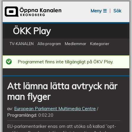
Jump to navigation
Meny ☰
Sök
ÖKK Play
TV-KANALEN
Alla program
Medlemmar
Kategorier
Att
Programmet finns inte tillgängligt på ÖKV Play.
lämna
lätta
Att lämna lätta avtryck när
avtryck
man flyger
när
man
av:
European Parliament Multimedia Centre
flyger
Programlängd:
0:02:20
EU-parlamentariker enas om att utöka så kallad ”opt-