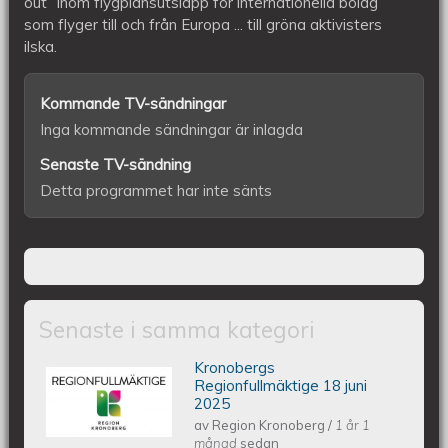
out” inom flygplansutsläpp för internationella bolag
som flyger till och från Europa ... till gröna aktivisters
ilska.
Kommande TV-sändningar
Inga kommande sändningar är inlagda
Senaste TV-sändning
Detta programmet har inte sänts
Senaste i samma kategori
Kronobergs
Kronobergs regionfullmäktige 18 juni
Regionfullmäktige 18 juni
2025
av
Region Kronoberg
/
1 år 1
2025
månad
sedan