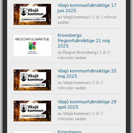
Växjö kommunfullmäktige 17
Växjös kommunfullmäktige 17 juni
juni 2025
av
Växjö kommun
/
1 år 1 månad
2025
sedan
Kronobergs
Kronobergs regionfullmäktige 21 maj
Regionfullmäktige 21 maj
2025
av
Region Kronoberg
/
1 år 2
2025
månader
sedan
Växjö kommunfullmäktige 20
Växjös kommunfullmäktige 20 maj
maj 2025
av
Växjö kommun
/
1 år 2
2025
månader
sedan
Växjö kommunfullmäktige 29
Växjös kommunfullmäktige 29 april
april 2025
av
Växjö kommun
/
1 år 3
2025
månader
sedan
Kronobergs