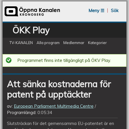
Jump to navigation
Meny ☰
Sök
ÖKK Play
TV-KANALEN
Alla program
Medlemmar
Kategorier
Att
Programmet finns inte tillgängligt på ÖKV Play.
sänka
kostnaderna
Att sänka kostnaderna för
för
patent på upptäckter
patent
på
av:
European Parliament Multimedia Centre
upptäckter
Programlängd:
0:05:34
Slutsträckan för det gemensamma EU-patentet är en