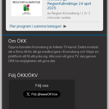
Kronobergs regionfullmäktige 24
Regionfullmäktige 24 april
2025
av
Region Kronoberg
/
1 år 3
april 2025
månader
sedan
Fler program i samma kategori
Om ÖKK
Öppna Kanalen Kronoberg är folkets TV-kanal. Detta innebär
att vi finns till för att ge medborgare i Kronoberg och Växjö en
plattform att få uttrycka sig. Alla som vill göra TV, ska genom
ÖKK ha möjligheten att göra det.
Följ ÖKK/ÖKV
Följ oss