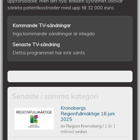
uppförsbacke, men det nya, enklare systemet utlovar
sänkta patentkostnader med upp till 32 000 euro.
Kommande TV-sändningar
Inga kommande sändningar är inlagda
Senaste TV-sändning
Detta programmet har inte sänts
Senaste i samma kategori
Kronobergs
Kronobergs regionfullmäktige 18 juni
Regionfullmäktige 18 juni
2025
av
Region Kronoberg
/
1 år 1
2025
månad
sedan