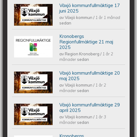
Växjö kommunfullmäktige 17
Växjös kommunfullmäktige 17 juni
juni 2025
av
Växjö kommun
/
1 år 1 månad
2025
sedan
Kronobergs
Kronobergs regionfullmäktige 21 maj
Regionfullmäktige 21 maj
2025
av
Region Kronoberg
/
1 år 2
2025
månader
sedan
Växjö kommunfullmäktige 20
Växjös kommunfullmäktige 20 maj
maj 2025
av
Växjö kommun
/
1 år 2
2025
månader
sedan
Växjö kommunfullmäktige 29
Växjös kommunfullmäktige 29 april
april 2025
av
Växjö kommun
/
1 år 3
2025
månader
sedan
Kronobergs