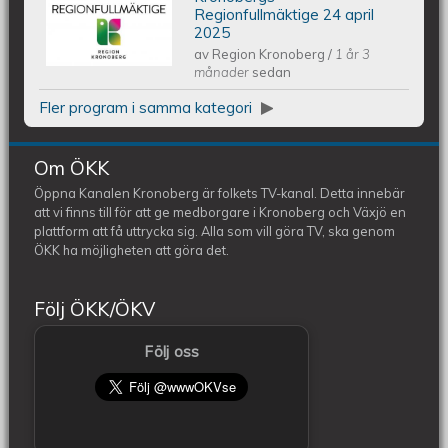
Kronobergs regionfullmäktige 24
Regionfullmäktige 24 april
2025
av
Region Kronoberg
/
1 år 3
april 2025
månader
sedan
Fler program i samma kategori
Om ÖKK
Öppna Kanalen Kronoberg är folkets TV-kanal. Detta innebär
att vi finns till för att ge medborgare i Kronoberg och Växjö en
plattform att få uttrycka sig. Alla som vill göra TV, ska genom
ÖKK ha möjligheten att göra det.
Följ ÖKK/ÖKV
Följ oss