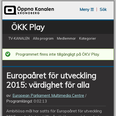
Jump to navigation
Meny ☰
Sök
ÖKK Play
TV-KANALEN
Alla program
Medlemmar
Kategorier
Europaåret
Programmet finns inte tillgängligt på ÖKV Play.
för
utveckling
Europaåret för utveckling
2015:
2015: värdighet för alla
värdighet
för
av:
European Parliament Multimedia Centre
alla
Programlängd:
0:02:13
Ambitiösa mål har satts för Europaåret för utveckling