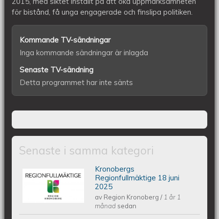
2015, med siktet inställt på att öka uppmärksamheten
för bistånd, få unga engagerade och finslipa politiken.
Kommande TV-sändningar
Inga kommande sändningar är inlagda
Senaste TV-sändning
Detta programmet har inte sänts
Senaste i samma kategori
Kronobergs
Kronobergs regionfullmäktige 18 juni
Regionfullmäktige 18 juni
2025
av
Region Kronoberg
/
1 år 1
2025
månad
sedan