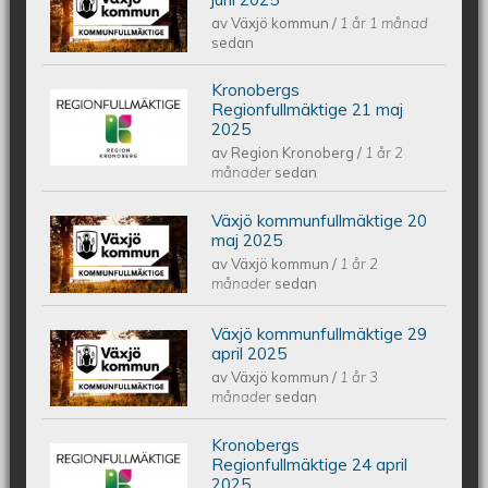
av
Växjö kommun
/
1 år 1 månad
2025
sedan
Kronobergs
Kronobergs regionfullmäktige 21 maj
Regionfullmäktige 21 maj
2025
av
Region Kronoberg
/
1 år 2
2025
månader
sedan
Växjö kommunfullmäktige 20
Växjös kommunfullmäktige 20 maj
maj 2025
av
Växjö kommun
/
1 år 2
2025
månader
sedan
Växjö kommunfullmäktige 29
Växjös kommunfullmäktige 29 april
april 2025
av
Växjö kommun
/
1 år 3
2025
månader
sedan
Kronobergs
Kronobergs regionfullmäktige 24
Regionfullmäktige 24 april
2025