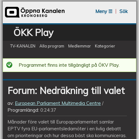
Jump to navigation
Meny ☰
Sök
ÖKK Play
TV-KANALEN
Alla program
Medlemmar
Kategorier
Forum:
Programmet finns inte tillgängligt på ÖKV Play.
Nedräkning
till
Forum: Nedräkning till valet
valet
av:
European Parliament Multimedia Centre
Programlängd:
0:24:37
Månader före valet till Europaparlamentet samlar
EPTV fyra EU-parlamentsledamöter i en livlig debatt
om prioriteringar och hur dessa bäst ska kommuniceras.