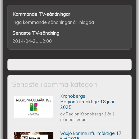
Kommande TV-sändningar
Inga kommande sändningar är inlagda
Senaste TV-sändning
2014-04-21 12:00
Senaste i samma kategori
Kronobergs
Kronobergs regionfullmäktige 18 juni
Regionfullmäktige 18 juni
2025
av
Region Kronoberg
/
1 år 1
2025
månad
sedan
Växjö kommunfullmäktige 17
Växjös kommunfullmäktige 17 juni
juni 2025