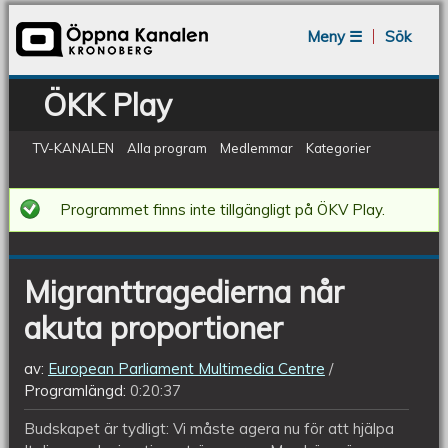
Jump to navigation
Meny ☰
Sök
ÖKK Play
TV-KANALEN
Alla program
Medlemmar
Kategorier
Migranttragedierna
Programmet finns inte tillgängligt på ÖKV Play.
når
akuta
Migranttragedierna når
proportioner
akuta proportioner
av:
European Parliament Multimedia Centre
Programlängd:
0:20:37
Budskapet är tydligt: Vi måste agera nu för att hjälpa