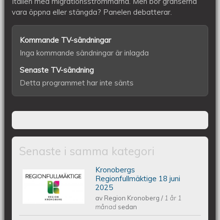
Italien med migrationsströmmarna. Men bör gränserna
vara öppna eller stängda? Panelen debatterar.
Kommande TV-sändningar
Inga kommande sändningar är inlagda
Senaste TV-sändning
Detta programmet har inte sänts
Senaste i samma kategori
Kronobergs
Kronobergs regionfullmäktige 18 juni
Regionfullmäktige 18 juni
2025
av
Region Kronoberg
/
1 år 1
2025
månad
sedan