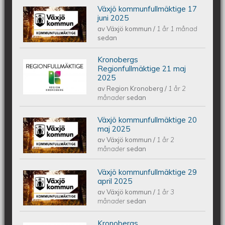
Växjö kommunfullmäktige 17
Växjös kommunfullmäktige 17 juni
juni 2025
av
Växjö kommun
/
1 år 1 månad
2025
sedan
Kronobergs
Kronobergs regionfullmäktige 21 maj
Regionfullmäktige 21 maj
2025
av
Region Kronoberg
/
1 år 2
2025
månader
sedan
Växjö kommunfullmäktige 20
Växjös kommunfullmäktige 20 maj
maj 2025
av
Växjö kommun
/
1 år 2
2025
månader
sedan
Växjö kommunfullmäktige 29
Växjös kommunfullmäktige 29 april
april 2025
av
Växjö kommun
/
1 år 3
2025
månader
sedan
Kronobergs