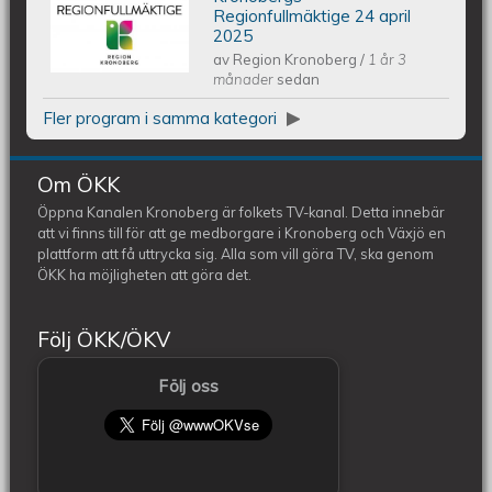
Kronobergs regionfullmäktige 24
Regionfullmäktige 24 april
2025
av
Region Kronoberg
/
1 år 3
april 2025
månader
sedan
Fler program i samma kategori
Om ÖKK
Öppna Kanalen Kronoberg är folkets TV-kanal. Detta innebär
att vi finns till för att ge medborgare i Kronoberg och Växjö en
plattform att få uttrycka sig. Alla som vill göra TV, ska genom
ÖKK ha möjligheten att göra det.
Följ ÖKK/ÖKV
Följ oss