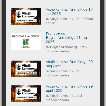
Växjö kommunfullmäktige 17
Växjös kommunfullmäktige 17 juni
juni 2025
av
Växjö kommun
/
1 år 1 månad
2025
sedan
Kronobergs
Kronobergs regionfullmäktige 21 maj
Regionfullmäktige 21 maj
2025
av
Region Kronoberg
/
1 år 2
2025
månader
sedan
Växjö kommunfullmäktige 20
Växjös kommunfullmäktige 20 maj
maj 2025
av
Växjö kommun
/
1 år 2
2025
månader
sedan
Växjö kommunfullmäktige 29
Växjös kommunfullmäktige 29 april
april 2025
av
Växjö kommun
/
1 år 3
2025
månader
sedan