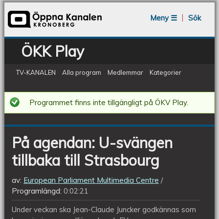
Jump to navigation
Meny ☰
Sök
ÖKK Play
TV-KANALEN
Alla program
Medlemmar
Kategorier
På
Programmet finns inte tillgängligt på ÖKV Play.
agendan:
U-
På agendan: U-svängen
svängen
tillbaka till Strasbourg
tillbaka
till
av:
European Parliament Multimedia Centre
Strasbourg
Programlängd:
0:02:21
Under veckan ska Jean-Claude Juncker godkännas som