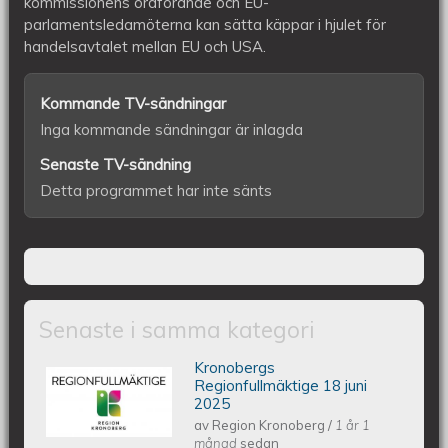
kommissionens ordförande och EU-
parlamentsledamöterna kan sätta käppar i hjulet för
handelsavtalet mellan EU och USA.
Kommande TV-sändningar
Inga kommande sändningar är inlagda
Senaste TV-sändning
Detta programmet har inte sänts
Senaste i samma kategori
Kronobergs
Kronobergs regionfullmäktige 18 juni
Regionfullmäktige 18 juni
2025
av
Region Kronoberg
/
1 år 1
2025
månad
sedan