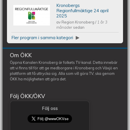
Kronobergs
Kronobergs regionfullmäktige 24
Regionfullmäktige 24 april
2025
av
Region Kronoberg
/
1 år 3
april 2025
månader
sedan
Fler program i samma kategori
Om ÖKK
Öppna Kanalen Kronoberg är folkets TV-kanal. Detta innebär
att vi finns till för att ge medborgare i Kronoberg och Växjö en
plattform att få uttrycka sig. Alla som vill göra TV, ska genom
ÖKK ha möjligheten att göra det.
Följ ÖKK/ÖKV
Följ oss