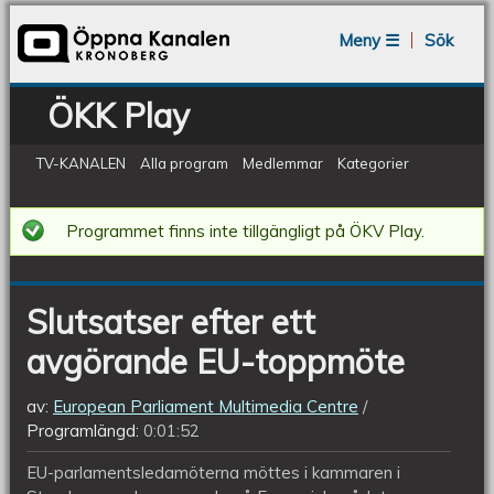
Jump to navigation
Meny ☰
Sök
ÖKK Play
TV-KANALEN
Alla program
Medlemmar
Kategorier
Slutsatser
Programmet finns inte tillgängligt på ÖKV Play.
efter
ett
Slutsatser efter ett
avgörande
avgörande EU-toppmöte
EU-
toppmöte
av:
European Parliament Multimedia Centre
Programlängd:
0:01:52
EU-parlamentsledamöterna möttes i kammaren i