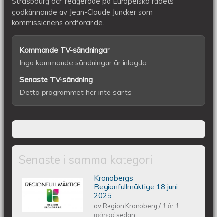
Strasbourg och reagerade på Europeiska rådets
godkännande av Jean-Claude Juncker som
kommissionens ordförande.
Kommande TV-sändningar
Inga kommande sändningar är inlagda
Senaste TV-sändning
Detta programmet har inte sänts
Senaste i samma kategori
Kronobergs
Kronobergs regionfullmäktige 18 juni
Regionfullmäktige 18 juni
2025
av
Region Kronoberg
/
1 år 1
2025
månad
sedan