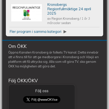
Kronobergs
Kronobergs regionfullmäktige 24
Regionfullmäktige 24 april
2025
av
Region Kronoberg
/
1 år 3
april 2025
månader
sedan
Fler program i samma kategori
Om ÖKK
Öppna Kanalen Kronoberg är folkets TV-kanal. Detta innebär
att vi finns till för att ge medborgare i Kronoberg och Växjö en
plattform att få uttrycka sig. Alla som vill göra TV, ska genom
ÖKK ha möjligheten att göra det.
Följ ÖKK/ÖKV
Följ oss