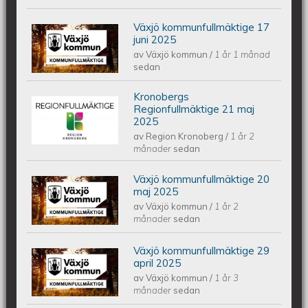
Växjö kommunfullmäktige 17
Växjös kommunfullmäktige 17 juni
juni 2025
av
Växjö kommun
/
1 år 1 månad
2025
sedan
Kronobergs
Kronobergs regionfullmäktige 21 maj
Regionfullmäktige 21 maj
2025
av
Region Kronoberg
/
1 år 2
2025
månader
sedan
Växjö kommunfullmäktige 20
Växjös kommunfullmäktige 20 maj
maj 2025
av
Växjö kommun
/
1 år 2
2025
månader
sedan
Växjö kommunfullmäktige 29
Växjös kommunfullmäktige 29 april
april 2025
av
Växjö kommun
/
1 år 3
2025
månader
sedan