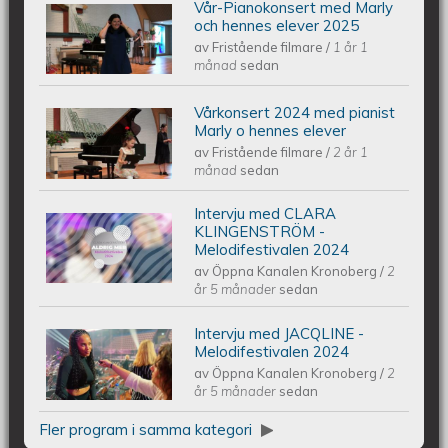
Vår-Pianokonsert med Marly
Piano Marly Azevedo Andersson
och hennes elever 2025
av
Fristående filmare
/
1 år 1
Vårkonsert EQUMkyrkan 250607
månad
sedan
Vårkonsert 2024 med pianist
Piano Marly Azevedo Andersson
Marly o hennes elever
av
Fristående filmare
/
2 år 1
Vårkonsert EQUMENIAkyrkan
månad
sedan
Intervju med CLARA
240608
Intervju med CLARA KLINGENSTRÖM
KLINGENSTRÖM -
Melodifestivalen 2024
av
Öppna Kanalen Kronoberg
/
2
- Melodifestivalen 2024
år 5 månader
sedan
Intervju med JACQLINE -
Intervju med JACQLINE -
Melodifestivalen 2024
av
Öppna Kanalen Kronoberg
/
2
Melodifestivalen 2024
år 5 månader
sedan
Fler program i samma kategori