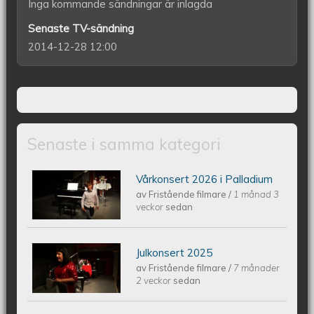
Inga kommande sändningar är inlagda
Senaste TV-sändning
2014-12-28 12:00
Senaste i samma kategori
Vårkonsert 2026 i Palladium
Piano Marly Azevedo Andersson
av
Fristående filmare
/
1 månad 3
veckor
sedan
Vårkonsert PALLADIUM 2026 06 10
Julkonsert 2025
Piano Marly Azevedo Andersson
av
Fristående filmare
/
7 månader
2 veckor
sedan
Julkonsert PALLADIUM 251206