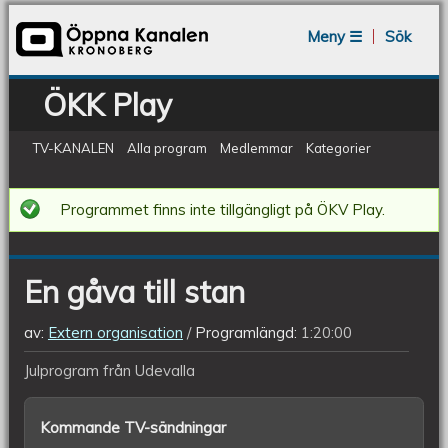
Jump to navigation
Meny ☰
Sök
ÖKK Play
TV-KANALEN
Alla program
Medlemmar
Kategorier
En
Programmet finns inte tillgängligt på ÖKV Play.
gåva
till
En gåva till stan
stan
av:
Extern organisation
Programlängd:
1:20:00
Julprogram från Udevalla
Kommande TV-sändningar