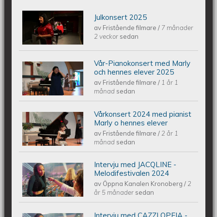
Julkonsert 2025
Piano Marly Azevedo Andersson
av
Fristående filmare
/
7 månader
2 veckor
sedan
Julkonsert PALLADIUM 251206
Vår-Pianokonsert med Marly
Piano Marly Azevedo Andersson
och hennes elever 2025
av
Fristående filmare
/
1 år 1
Vårkonsert EQUMkyrkan 250607
månad
sedan
Vårkonsert 2024 med pianist
Piano Marly Azevedo Andersson
Marly o hennes elever
av
Fristående filmare
/
2 år 1
Vårkonsert EQUMENIAkyrkan
månad
sedan
240608
Intervju med JACQLINE -
Intervju med JACQLINE -
Melodifestivalen 2024
av
Öppna Kanalen Kronoberg
/
2
Melodifestivalen 2024
år 5 månader
sedan
Intervju med CAZZI OPEIA -