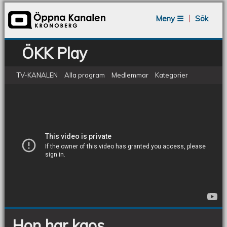
Jump to navigation
Meny ☰
Sök
ÖKK Play
TV-KANALEN
Alla program
Medlemmar
Kategorier
Hon har kaos
Hon
har
kaos
Hon har kaos