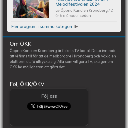
Intervju med CAZZI OPEIA -
Melodifestivalen 2024
av
Öppna Kanalen Kronoberg
/
2
Melodifestivalen 2024
år 5 månader
sedan
Fler program i samma kategori
Om ÖKK
Öppna Kanalen Kronoberg är folkets TV-kanal. Detta innebär
att vi finns till för att ge medborgare i Kronoberg och Växjö en
plattform att få uttrycka sig. Alla som vill göra TV, ska genom
ÖKK ha möjligheten att göra det.
Följ ÖKK/ÖKV
Följ oss