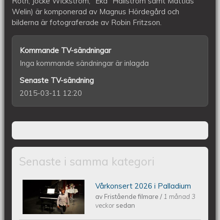
Roth, Jocke Wickström, "Eka" Hallström samt Mattias
Welin) är komponerad av Magnus Hördegård och
bilderna är fotograferade av Robin Fritzson.
Kommande TV-sändningar
Inga kommande sändningar är inlagda
Senaste TV-sändning
2015-03-11 12:20
Senaste i samma kategori
Vårkonsert 2026 i Palladium
Piano Marly Azevedo Andersson
av
Fristående filmare
/
1 månad 3
veckor
sedan
Vårkonsert PALLADIUM 2026 06 10