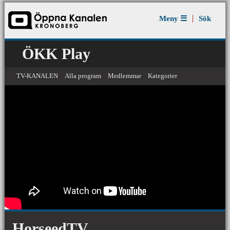
Jump to navigation
Meny ☰
Sök
ÖKK Play
TV-KANALEN
Alla program
Medlemmar
Kategorier
ÖKV Play: HorseedTV
HorseedTV
HorseedTV