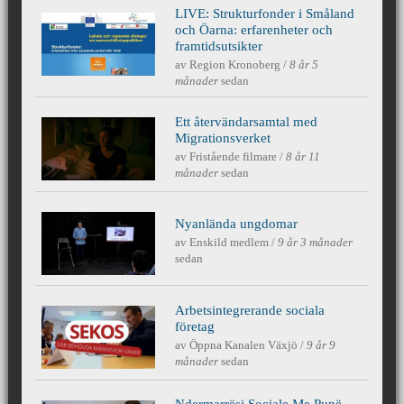
LIVE: ​Strukturfonder i Småland
Lokala och regionala dialoger om
och Öarna: erfarenheter och
framtidsutsikter
av
Region Kronoberg
/
8 år 5
sammanhållningspolitiken....
månader
sedan
Ett återvändarsamtal med
Min återvändarsamtal med
Migrationsverket
av
Fristående filmare
/
8 år 11
månader
sedan
Migrationsverket den 24 augusti 2017
Nyanlända ungdomar
Nyanlända Ungdomar
av
Enskild medlem
/
9 år 3 månader
sedan
Arbetsintegrerande sociala
SEKOS - DÄR BEHÖVDA
företag
av
Öppna Kanalen Växjö
/
9 år 9
månader
sedan
MÄNNISKOR VÄXER