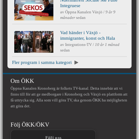
Ndermarrësi Sociale Me Punë
SEKOS - ATY KU NEVOJA PËR
Integruese
av
Öppna Kanalen Växjö
/
9 år 9
månader
sedan
NJERIUN ËSHTË NË RRITJE
Vad händer i Växjö -
Vad händer i Växjö - Immigranter, konst
immigranter, konst och Hala
av
Integrations-TV
/
10 år 1 månad
sedan
och Hala
Fler program i samma kategori
Om ÖKK
Öppna Kanalen Kronoberg är folkets TV-kanal. Detta innebär att vi
finns till för att ge medborgare i Kronoberg och Växjö en plattform att
få uttrycka sig. Alla som vill göra TV, ska genom ÖKK ha möjligheten
att göra det.
Följ ÖKK/ÖKV
Följ oss