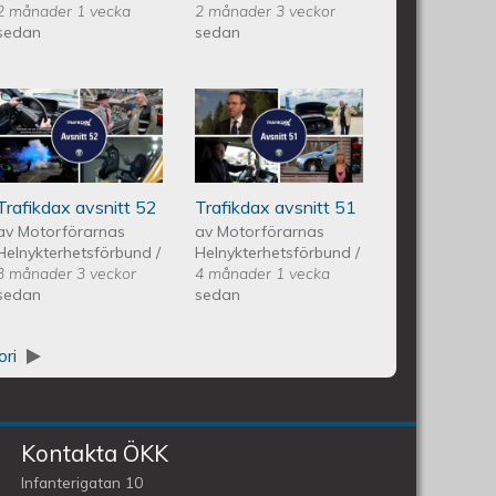
2 månader 1 vecka
2 månader 3 veckor
sedan
sedan
itt 53
Trafikdax - Avsnitt 52
Trafikdax -
Avsnitt 51
Trafikdax avsnitt 52
Trafikdax avsnitt 51
av
Motorförarnas
av
Motorförarnas
Helnykterhetsförbund
/
Helnykterhetsförbund
/
3 månader 3 veckor
4 månader 1 vecka
sedan
sedan
ori
Kontakta ÖKK
Infanterigatan 10