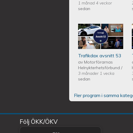
1 månad 4 veckor
sedan
Trafikdax - Avsn
Trafikdax avsnitt 53
av
Motorförarnas
Helnykterhetsförbund
/
3 månader 1 vecka
sedan
Fler program i samma kateg
Följ ÖKK/ÖKV