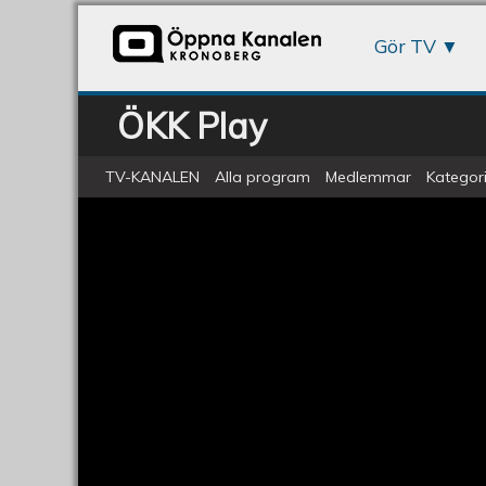
Gör TV
ÖKK Play
TV-KANALEN
Alla program
Medlemmar
Kategori
ÖKV Play - Pilotprojekt Innovatio
Pilotprojekt
Innovationer:
Livsberättelser
med
Gunilla
Härnsten