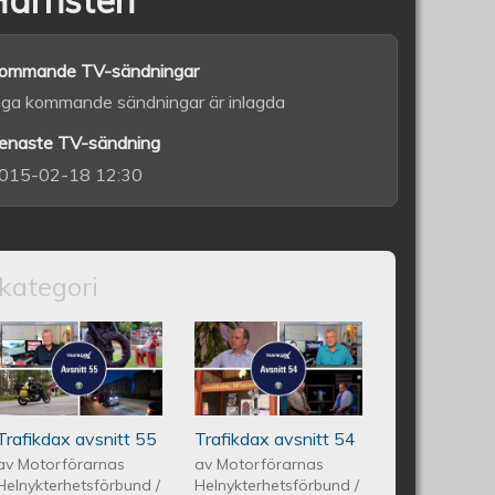
ommande TV-sändningar
nga kommande sändningar är inlagda
enaste TV-sändning
015-02-18 12:30
kategori
itt 56
Trafikdax - Avsnitt 55
Trafikdax avsnitt
54
Trafikdax avsnitt 55
Trafikdax avsnitt 54
av
Motorförarnas
av
Motorförarnas
Helnykterhetsförbund
/
Helnykterhetsförbund
/