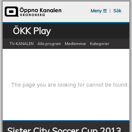
Jump to navigation
Meny ☰
Sök
ÖKK Play
TV-KANALEN
Alla program
Medlemmar
Kategorier
Sister City Soccer Cup 2013 - final G98
Sister
City
Soccer
Cup
2013
-
final
G98
Sister City Soccer Cup 2013