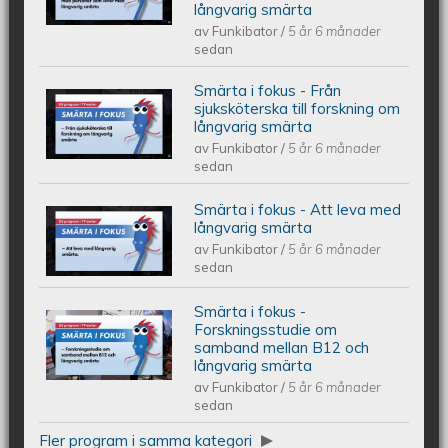
långvarig smärta
i mötet med personer som lever med
av
Funkibator
/
5 år 6 månader
sedan
långvarig smärta
Smärta i fokus - Från
Smärta i fokus - Från sjuksköterska
sjuksköterska till forskning om
långvarig smärta
av
Funkibator
/
5 år 6 månader
till forskning om långvarig smärta
sedan
Smärta i fokus - Att leva med
Smärta i fokus - Att leva med
långvarig smärta
av
Funkibator
/
5 år 6 månader
långvarig smärta
sedan
Smärta i fokus -
Smärta i fokus - Forskningsstudie om
Forskningsstudie om
samband mellan B12 och
långvarig smärta
samband mellan B12 och långvarig
av
Funkibator
/
5 år 6 månader
sedan
smärta
Fler program i samma kategori