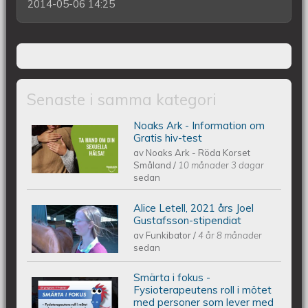
2014-05-06 14:25
Senaste i samma kategori
Noaks Ark - Information om
Noaks Ark - Information på 6 språk
Gratis hiv-test
av
Noaks Ark - Röda Korset
Småland
/
10 månader 3 dagar
sedan
Alice Letell, 2021 års Joel
Alice Letell är årets Joel Gustafsson-
Gustafsson-stipendiat
av
Funkibator
/
4 år 8 månader
stipendiat
sedan
Smärta i fokus -
Smärta i fokus - Fysioterapeutens roll
Fysioterapeutens roll i mötet
med personer som lever med