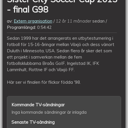
- final G98
av:
Extern organisation
12 år 11 månader
sedan
Programlängd:
0:54:42
Sedan 1999 har det arrangerats en utbytesturnering i
fotboll för 15-16-åringar mellan Växjö och dess vänort
Duluth i Minnesota, USA. Sedan flera år sker det som
ett projekt i samverkan mellan de fem
fotbollsklubbarna Braås GoIF, Ingelstad IK, IFK
Lammhult, Rottne IF och Växjö FF.
Här ser vi finalen för flickor födda '98.
Kommande TV-sändningar
Inga kommande sändningar är inlagda
Senaste TV-sändning