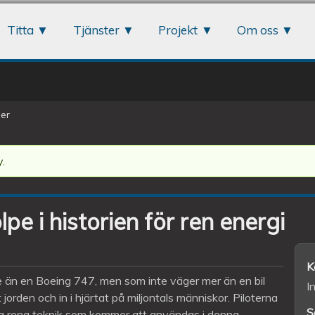
Jump to navigation
Titta
Tjänster
Projekt
Om oss
er
.
lpe i historien för ren energi
K
re än en Boeing 747, men som inte väger mer än en bil
I
jorden och in i hjärtat på miljontals människor. Piloterna
S
a rena teknik som kommer att användas i denna