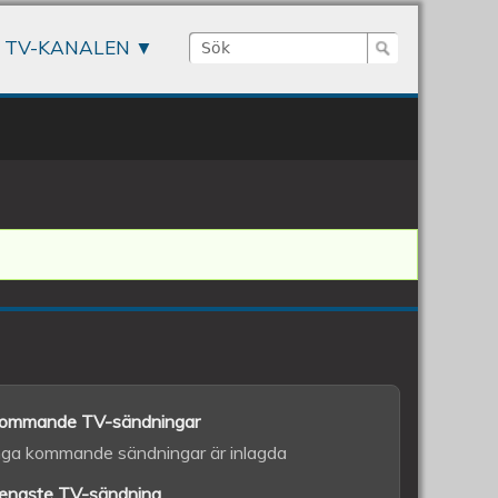
Sök
TV-KANALEN
Sökformulär
ommande TV-sändningar
nga kommande sändningar är inlagda
enaste TV-sändning