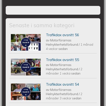
Senaste i samma kategori
Trafikdax avsnitt 56
Trafikdax - Avsnitt 56
av
Motorförarnas
Helnykterhetsförbund
/
1 månad
4 veckor
sedan
Trafikdax avsnitt 55
Trafikdax - Avsnitt 55
av
Motorförarnas
Helnykterhetsförbund
/
2
månader 1 vecka
sedan
Trafikdax avsnitt 54
Trafikdax avsnitt 54
av
Motorförarnas
Helnykterhetsförbund
/
2
månader 3 veckor
sedan