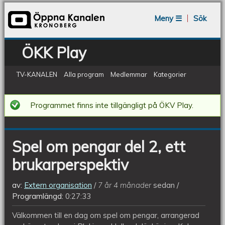
Jump to navigation
Meny ☰
Sök
ÖKK Play
TV-KANALEN
Alla program
Medlemmar
Kategorier
Spel
Programmet finns inte tillgängligt på ÖKV Play.
om
pengar
Spel om pengar del 2, ett
del
brukarperspektiv
2,
ett
av:
Extern organisation
7 år 4 månader
sedan
brukarperspektiv
Programlängd:
0:27:33
Välkommen till en dag om spel om pengar, arrangerad