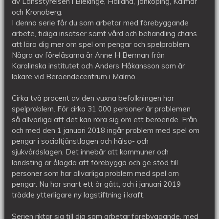
av Länsstyrelsen i Blekinge, Halland, Jönköping, Kalmar
och Kronoberg.
I denna serie får du som arbetar med förebyggande
arbete, tidiga insatser samt vård och behandling chans
att lära dig mer om spel om pengar och spelproblem.
Några av föreläsarna är Anne H Berman från
Karolinska institutet och Anders Håkansson som är
läkare vid Beroendecentrum i Malmö.
Cirka två procent av den vuxna befolkningen har
spelproblem. För cirka 31 000 personer är problemen
så allvarliga att det kan röra sig om ett beroende. Från
och med den 1 januari 2018 ingår problem med spel om
pengar i socialtjänstlagen och hälso- och
sjukvårdslagen. Det innebär att kommuner och
landsting är ålagda att förebygga och ge stöd till
personer som har allvarliga problem med spel om
pengar. Nu har snart ett år gått, och i januari 2019
trädde ytterligare ny lagstiftning i kraft.
Serien riktar sig till dig som arbetar förebyggande, med