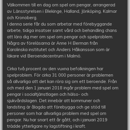
webbutbildning
Välkommen till en dag om spel om pengar, arrangerad
av Länsstyrelsen i Blekinge, Halland, Jönköping, Kalmar
och Kronoberg.
I denna serie får du som arbetar med förebyggande
arbete, tidiga insatser samt vård och behandling chans
att lära dig mer om spel om pengar och spelproblem.
Några av föreläsarna är Anne H Berman från
Karolinska institutet och Anders Håkansson som är
läkare vid Beroendecentrum i Malmö.
Cirka två procent av den vuxna befolkningen har
spelproblem. För cirka 31 000 personer är problemen
så allvarliga att det kan röra sig om ett beroende. Från
och med den 1 januari 2018 ingår problem med spel om
pengar i socialtjänstlagen och hälso- och
sjukvårdslagen. Det innebär att kommuner och
landsting är ålagda att förebygga och ge stöd till
personer som har allvarliga problem med spel om
pengar. Nu har snart ett år gått, och i januari 2019
trädde ytterligare ny lagstiftning i kraft.