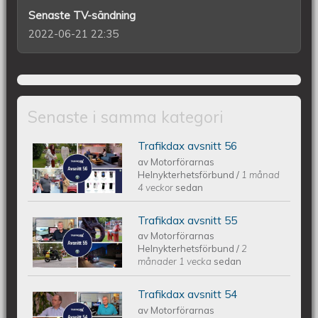
Senaste TV-sändning
2022-06-21 22:35
Senaste i samma kategori
Trafikdax avsnitt 56
Trafikdax - Avsnitt 56
av
Motorförarnas
Helnykterhetsförbund
/
1 månad
4 veckor
sedan
Trafikdax avsnitt 55
Trafikdax - Avsnitt 55
av
Motorförarnas
Helnykterhetsförbund
/
2
månader 1 vecka
sedan
Trafikdax avsnitt 54
Trafikdax avsnitt 54
av
Motorförarnas