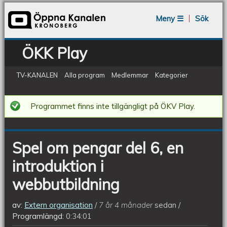
Jump to navigation
Meny ☰
Sök
ÖKK Play
TV-KANALEN
Alla program
Medlemmar
Kategorier
Spel
Programmet finns inte tillgängligt på ÖKV Play.
om
pengar
Spel om pengar del 6, en
del
introduktion i
6,
en
webbutbildning
introduktion
av:
Extern organisation
7 år 4 månader
sedan
i
Programlängd:
0:34:01