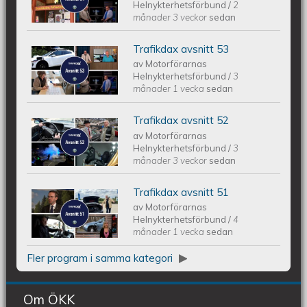
Helnykterhetsförbund
/
2
månader 3 veckor
sedan
Trafikdax avsnitt 53
Trafikdax - Avsnitt 53
av
Motorförarnas
Helnykterhetsförbund
/
3
månader 1 vecka
sedan
Trafikdax avsnitt 52
Trafikdax - Avsnitt 52
av
Motorförarnas
Helnykterhetsförbund
/
3
månader 3 veckor
sedan
Trafikdax avsnitt 51
Trafikdax - Avsnitt 51
av
Motorförarnas
Helnykterhetsförbund
/
4
månader 1 vecka
sedan
Fler program i samma kategori
Om ÖKK