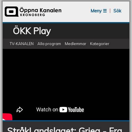
Jump to navigation
Meny ☰
Sök
ÖKK Play
TV-KANALEN
Alla program
Medlemmar
Kategorier
Grieg: Fra Holbergs tid
StråkLandslaget:
Grieg
-
Fra
Holbergs
tid
StråkLandslaget: Grieg - Fra