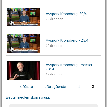
ÖKV Play - Avspark Kronoberg, 30/4
Avspark Kronoberg, 30/4
12 år
sedan
2014
ÖKV Play - Avspark Kronoberg, 23/4
Avspark Kronoberg - 23/4
12 år
sedan
2014
Avspark Kronoberg, Premiär
ÖKV Play - Avspark Kronoberg,
2014
12 år
sedan
Premiär 2014
« första
‹ föregående
1
2
Sidor
Begär medlemskap i grupp