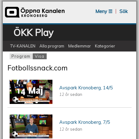
Jump to navigation
Meny ☰
Sök
ÖKK Play
TV-KANALEN
Alla program
Medlemmar
Kategorier
Program
Visa
(aktiv flik)
Primära flikar
Fotbollssnack.com
ÖKV Play - Avspark Kronoberg, 14/5
Avspark Kronoberg, 14/5
12 år
sedan
2014
ÖKV Play - Avspark Kronoberg, 7/5
Avspark Kronoberg, 7/5
12 år
sedan
2014