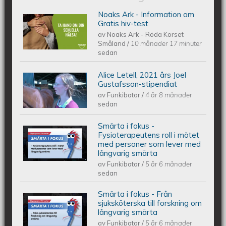
Noaks Ark - Information om
Noaks Ark - Information på 6 språk
Gratis hiv-test
av
Noaks Ark - Röda Korset
Småland
/
10 månader 17 minuter
sedan
Alice Letell, 2021 års Joel
Alice Letell är årets Joel Gustafsson-
Gustafsson-stipendiat
av
Funkibator
/
4 år 8 månader
stipendiat
sedan
Smärta i fokus -
Smärta i fokus - Fysioterapeutens roll
Fysioterapeutens roll i mötet
med personer som lever med
långvarig smärta
i mötet med personer som lever med
av
Funkibator
/
5 år 6 månader
sedan
långvarig smärta
Smärta i fokus - Från
Smärta i fokus - Från sjuksköterska
sjuksköterska till forskning om
långvarig smärta
av
Funkibator
/
5 år 6 månader