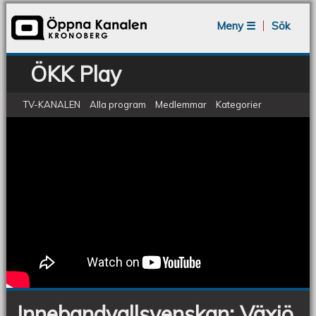
Jump to navigation
Meny ☰
Sök
ÖKK Play
TV-KANALEN
Alla program
Medlemmar
Kategorier
ÖKV Play: Innebandyallsvenskan: Växjö
Innebandyallsvenskan:
Växjö
Vipers - Jönköping
Vipers
-
Jönköping
Innebandyallsvenskan: Växjö