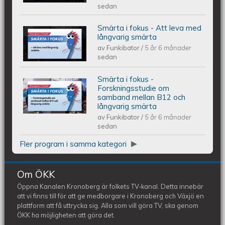
till forskning om långvarig smärta
sedan
Smärta i fokus - Att leva med
Smärta i fokus - Att leva med
långvarig smärta
av
Funkibator
/
5 år 6 månader
långvarig smärta
sedan
Smärta i fokus -
Smärta i fokus - Forskningsstudie om
Forskningsstudie om
samband mellan B12 och
långvarig smärta
samband mellan B12 och långvarig
av
Funkibator
/
5 år 6 månader
sedan
smärta
Fler program i samma kategori
Om ÖKK
Öppna Kanalen Kronoberg är folkets TV-kanal. Detta innebär
att vi finns till för att ge medborgare i Kronoberg och Växjö en
plattform att få uttrycka sig. Alla som vill göra TV, ska genom
ÖKK ha möjligheten att göra det.