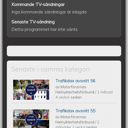
Kommande TV-sändningar
Inga kommande sändningar är inlagda
Senaste TV-sändning
Detta programmet har inte sänts
Senaste i samma kategori
Trafikdax avsnitt 56
Trafikdax - Avsnitt 56
av
Motorförarnas
Helnykterhetsförbund
/
1 månad
4 veckor
sedan
Trafikdax avsnitt 55
Trafikdax - Avsnitt 55
av
Motorförarnas
Helnykterhetsförbund
/
2
månader 1 vecka
sedan