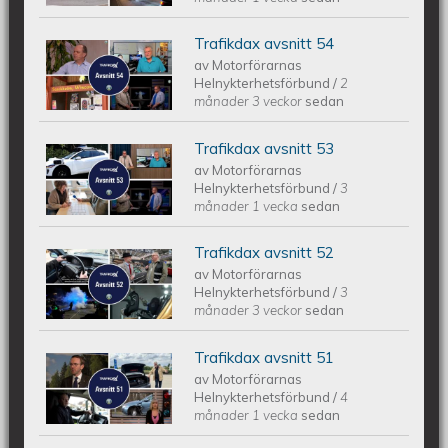
Trafikdax avsnitt 54
Trafikdax avsnitt 54
av
Motorförarnas
Helnykterhetsförbund
/
2
månader 3 veckor
sedan
Trafikdax avsnitt 53
Trafikdax - Avsnitt 53
av
Motorförarnas
Helnykterhetsförbund
/
3
månader 1 vecka
sedan
Trafikdax avsnitt 52
Trafikdax - Avsnitt 52
av
Motorförarnas
Helnykterhetsförbund
/
3
månader 3 veckor
sedan
Trafikdax avsnitt 51
Trafikdax - Avsnitt 51
av
Motorförarnas
Helnykterhetsförbund
/
4
månader 1 vecka
sedan