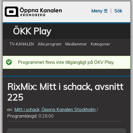
Jump to navigation
Meny ☰
Sök
ÖKK Play
TV-KANALEN
Alla program
Medlemmar
Kategorier
RixMix:
Programmet finns inte tillgängligt på ÖKV Play.
Mitt
i
RixMix: Mitt i schack, avsnitt
schack,
225
avsnitt
225
av:
Mitt i schack, Öppna Kanalen Stockholm
Programlängd:
0:28:00