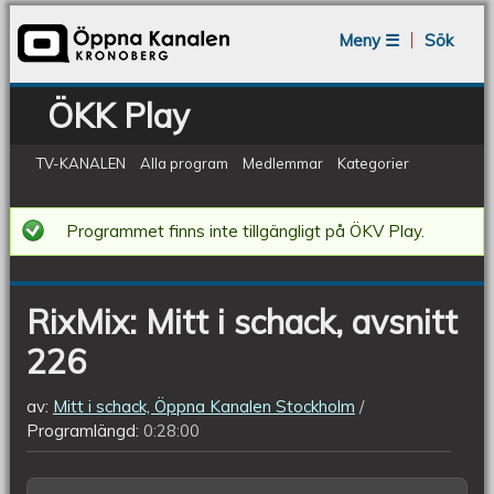
Jump to navigation
Meny ☰
Sök
ÖKK Play
TV-KANALEN
Alla program
Medlemmar
Kategorier
RixMix:
Programmet finns inte tillgängligt på ÖKV Play.
Mitt
i
RixMix: Mitt i schack, avsnitt
schack,
226
avsnitt
226
av:
Mitt i schack, Öppna Kanalen Stockholm
Programlängd:
0:28:00