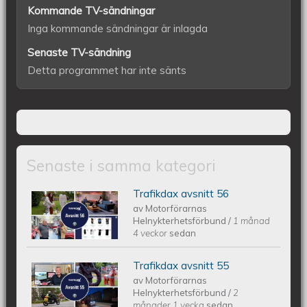
Kommande TV-sändningar
Inga kommande sändningar är inlagda
Senaste TV-sändning
Detta programmet har inte sänts
Senaste i samma kategori
Trafikdax avsnitt 56
Trafikdax - Avsnitt 56
av
Motorförarnas
Helnykterhetsförbund
/
1 månad
4 veckor
sedan
Trafikdax avsnitt 55
Trafikdax - Avsnitt 55
av
Motorförarnas
Helnykterhetsförbund
/
2
månader 1 vecka
sedan