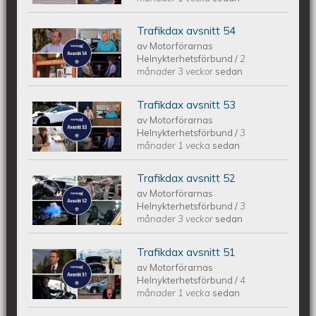
Trafikdax avsnitt 54
Trafikdax avsnitt 54
av
Motorförarnas
Helnykterhetsförbund
/
2
månader 3 veckor
sedan
Trafikdax avsnitt 53
Trafikdax - Avsnitt 53
av
Motorförarnas
Helnykterhetsförbund
/
3
månader 1 vecka
sedan
Trafikdax avsnitt 52
Trafikdax - Avsnitt 52
av
Motorförarnas
Helnykterhetsförbund
/
3
månader 3 veckor
sedan
Trafikdax avsnitt 51
Trafikdax - Avsnitt 51
av
Motorförarnas
Helnykterhetsförbund
/
4
månader 1 vecka
sedan