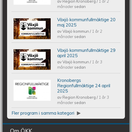
av
Region Kronoberg
/
1 år 2
2025
månader
sedan
Växjö kommunfullmäktige 20
Växjös kommunfullmäktige 20 maj
maj 2025
av
Växjö kommun
/
1 år 2
2025
månader
sedan
Växjö kommunfullmäktige 29
Växjös kommunfullmäktige 29 april
april 2025
av
Växjö kommun
/
1 år 3
2025
månader
sedan
Kronobergs
Kronobergs regionfullmäktige 24
Regionfullmäktige 24 april
2025
av
Region Kronoberg
/
1 år 3
april 2025
månader
sedan
Fler program i samma kategori
Om ÖKK