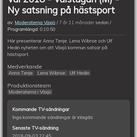
på
Ny satsning på hästsport
hästsport
av:
Moderaterna Växjö
7 år 11 månader
sedan
Programlängd:
0:10:50
Här presenterar Anna Tenje, Lena Wibroe och Ulf
Hedin nyheten om att Växjö kommun satsar på
hästsport.
Medverkande
Anna Tenje
Lena Wibroe
Ulf Hedin
Produktionsteam
Moderaterna i Växjö
Kommande TV-sändningar
Inga kommande sändningar är inlagda
Senaste TV-sändning
2018-09-03 22:45