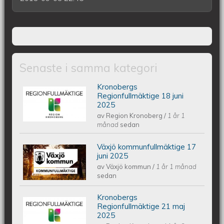
Senaste i samma kategori
Kronobergs
Kronobergs regionfullmäktige 18 juni
Regionfullmäktige 18 juni
2025
av
Region Kronoberg
/
1 år 1
2025
månad
sedan
Växjö kommunfullmäktige 17
Växjös kommunfullmäktige 17 juni
juni 2025
av
Växjö kommun
/
1 år 1 månad
2025
sedan
Kronobergs
Kronobergs regionfullmäktige 21 maj
Regionfullmäktige 21 maj
2025