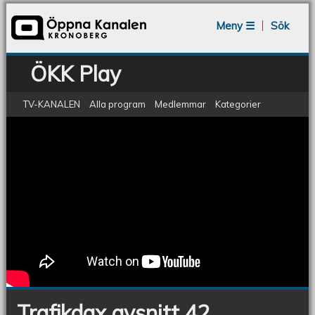
Jump to navigation
Meny ☰
Sök
ÖKK Play
TV-KANALEN
Alla program
Medlemmar
Kategorier
Trafikdax - Avsnitt 42
Trafikdax
avsnitt
42
Trafikdax avsnitt 42