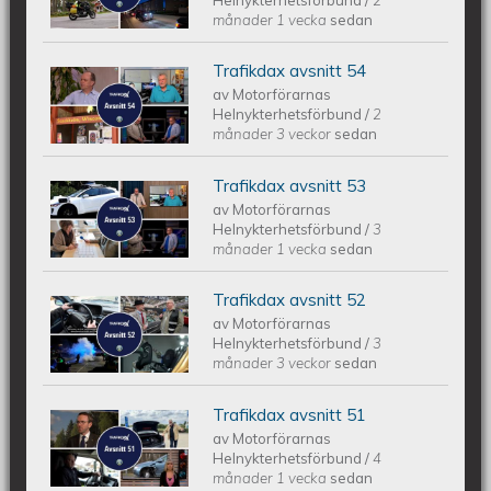
månader 1 vecka
sedan
Trafikdax avsnitt 54
Trafikdax avsnitt 54
av
Motorförarnas
Helnykterhetsförbund
/
2
månader 3 veckor
sedan
Trafikdax avsnitt 53
Trafikdax - Avsnitt 53
av
Motorförarnas
Helnykterhetsförbund
/
3
månader 1 vecka
sedan
Trafikdax avsnitt 52
Trafikdax - Avsnitt 52
av
Motorförarnas
Helnykterhetsförbund
/
3
månader 3 veckor
sedan
Trafikdax avsnitt 51
Trafikdax - Avsnitt 51
av
Motorförarnas
Helnykterhetsförbund
/
4
månader 1 vecka
sedan