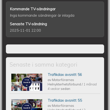
Kommande TV-sändningar
Inga kommande sändningar är inlagda
Senaste TV-sändning
2025-11-01 22:00
Senaste i samma kategori
Trafikdax avsnitt 56
Trafikdax - Avsnitt 56
av
Motorförarnas
Helnykterhetsförbund
/
1 månad
4 veckor
sedan
Trafikdax avsnitt 55
Trafikdax - Avsnitt 55
av
Motorförarnas
Helnykterhetsförbund
/
2