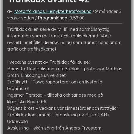
av:
Motorförarnas Helnykterhetsförbund
9 månader 3
veckor
sedan
Programlängd:
0:59:00
Trafikdax är en serie av MHF med samhällsnyttig
information som rör trafik och trafiksäkerhet. Varje
avsnitt innehåller diverse inslag som främst handlar om
trafik och trafiksäkerhet.
I veckans avsnitt av Trafikdax får du se:
Barns trafiksocialisation i förskolan – professor Mathias
Broth, Linköpings universitet
Trafiknytt – Towe rapporterar om en livsfarlig
bilbarnstol
Ingemar Perstad – tillbaka och tar oss med på
klassiska Route 66
Vägens brott – veckans vansinnesfärder och rattfyllor
Trafikdax konsument – granskning av Bilriket AB i
Uddevalla
Avslutning – skön sång från Anders Fryestam