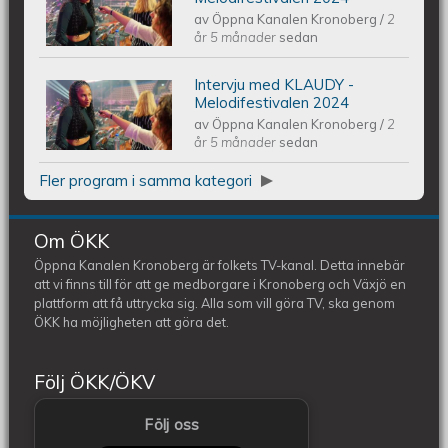
av
Öppna Kanalen Kronoberg
/
2
Melodifestivalen 2024
år 5 månader
sedan
Intervju med KLAUDY -
Intervju med KLAUDY -
Melodifestivalen 2024
av
Öppna Kanalen Kronoberg
/
2
Melodifestivalen 2024
år 5 månader
sedan
Fler program i samma kategori
Om ÖKK
Öppna Kanalen Kronoberg är folkets TV-kanal. Detta innebär
att vi finns till för att ge medborgare i Kronoberg och Växjö en
plattform att få uttrycka sig. Alla som vill göra TV, ska genom
ÖKK ha möjligheten att göra det.
Följ ÖKK/ÖKV
Följ oss