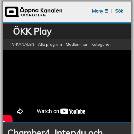
Jump to navigation
Meny ☰
Sök
ÖKK Play
TV-KANALEN
Alla program
Medlemmar
Kategorier
ÖKV Play - Musikhuset: Chamber4
Chamber4,
Intervju
och
konsert
Chamber4, Intervju och